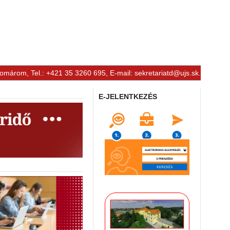
Komárom, Tel.: +421 35 3260 695, E-mail:
sekretariatd@ujs.sk
.
E-JELENTKEZÉS