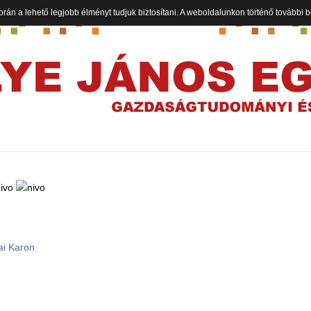
orán a lehető legjobb élményt tudjuk biztosítani. A weboldalunkon történő további
ai Karon