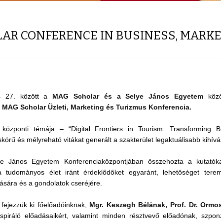
AR CONFERENCE IN BUSINESS, MARKE
és 27. között a
MAG Scholar és a
Selye János Egyetem
közö
. MAG Scholar Üzleti, Marketing és Turizmus Konferencia.
 központi témája – “Digital Frontiers in Tourism: Transforming B
körű és mélyreható vitákat generált a szakterület legaktuálisabb kihívás
 János Egyetem Konferenciaközpontjában összehozta a kutatókat
tudományos élet iránt érdeklődőket egyaránt, lehetőséget terem
sára és a gondolatok cseréjére.
fejezzük ki főelőadóinknak,
Mgr. Keszegh Bélának, Prof. Dr. Ormos
spiráló előadásaikért, valamint minden résztvevő előadónak, szpo