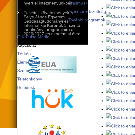
Mobilitási programok
nyert el intézményünkben
Erasmus+
Erasmus+ bizottság
Felvételi követelmények a
Selye János Egyetem
További programok
Gazdaságtudományi és
Informatikai Karának 3. szintű
Kommunikáció és PR
tanulmányi programjaira a
2026/2027-es akadémiai évre
GIK-Pulse Media
Kapcsolat
Térkép
Elérhetőség
Személyek
Telefonkönyv
Helpdesk