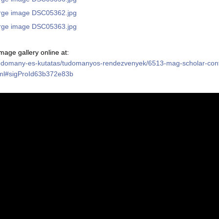
age gallery online at:
u/tudomany-es-kutatas/tudomanyos-rendezvenyek/6513-mag-scholar-con
tml#sigProId63b372e83b