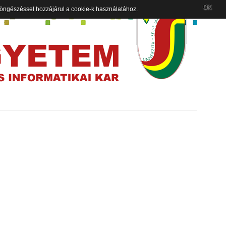
OK
 böngészéssel hozzájárul a cookie-k használatához.