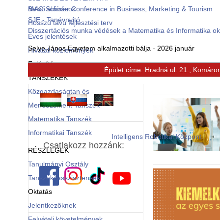
Belső előírások
MAG Scholar Conference in Business, Marketing & Tourism
SJE - Tanévnyitó
Hosszú távú fejlesztési terv
Disszertációs munka védések a Matematika és Informatika o
Éves jelentések
Selye János Egyetem alkalmazotti bálja - 2026 január
Hivatali közlemények
Felépítés
Épület címe: Hradná ul. 21., Komáro
© Free
Joomla! 3 Modules
- by
VinaGecko.com
TANSZÉKEK
Közgazdaságtan és
Menedzsment Tanszék
Matematika Tanszék
Informatikai Tanszék
Intelligens Robotikai Központ
Csatlakozz hozzánk:
RÉSZLEGEK
Tanulmányi Osztály
Tanszéki asszisztensek
Oktatás
Jelentkezőknek
Felvételi követelmények