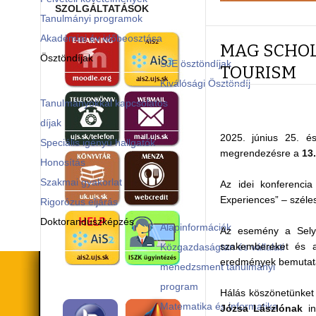
SZOLGÁLTATÁSOK
Tanulmányi programok
Akadémiai év időbeosztása
MAG SCHOL
Ösztöndíjak
SJE ösztöndíjak
TOURISM
Kiválósági Ösztöndíj
Tanulmányokkal kapcsolatos
díjak
2025. június 25. 
Speciális igényű hallgatók
megrendezésre a
13
Honosítás
Szakmai gyakorlat
Az idei konferencia
Experiences” – széles
Rigorózus eljárás
Doktoranduszképzés
Alapinformációk
Az esemény a Selye
szakembereket és a 
Közgazdaságtan és vállalati
eredmények bemutatá
menedzsment tanulmányi
program
Hálás köszönetünket 
Matematika és informatika
Józsa Lászlónak
in