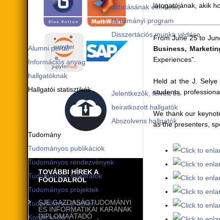
látogatójának, akik 
oktatásának elmélete
tanulmányi program
Disszertációs munka védése
From June 25 to Jun
Alumni portál
Business, Marketin
Experiences”.
Információs anyag
hallgatóknak
Held at the J. Selye
Hallgatói statisztikák
students, professiona
Jelentkezők, felvett és
beiratkozott hallgatók
We thank our keynot
Abszolvens hallgatók
as the presenters, s
Tudomány
Tudományos publikációk
Tudományos rendezvények
TOVÁBBI HÍREK A
Tudományos folyóiratok
FŐOLDALRÓL
Tudományos projektek
SJE GAZDASÁGTUDOMÁNYI
Tudományos Diákköri
ÉS INFORMATIKAI KARÁNAK
DIPLOMAÁTADÓ
Konferencia