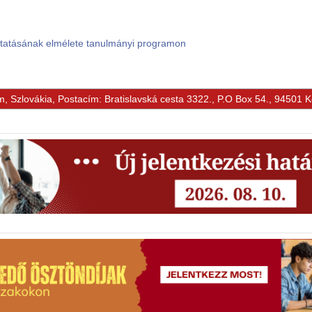
ktatásának elmélete tanulmányi programon
m, Szlovákia, Postacím: Bratislavská cesta 3322., P.O Box 54., 94501 