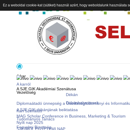
Ez a weboldal cookie-kat (sütiket) használ azért, hogy weboldalunk használata s
A kar
A karról
A SJE GIK Akadémiai Szenátusa
Vezetőség
Dékán
Dékánhelyettesek
Diplomaátadó ünnepség a Gazdaságtudományi és Informatik
A SJE GIK dékánjának beiktatása
Kari Szenátus
MAG Scholar Conference in Business, Marketing & Tourism
Tudományos Tanács
Nyílt nap 2025
Fegyelmi Bizottság
SJE-MOL EGYETEMI NAP