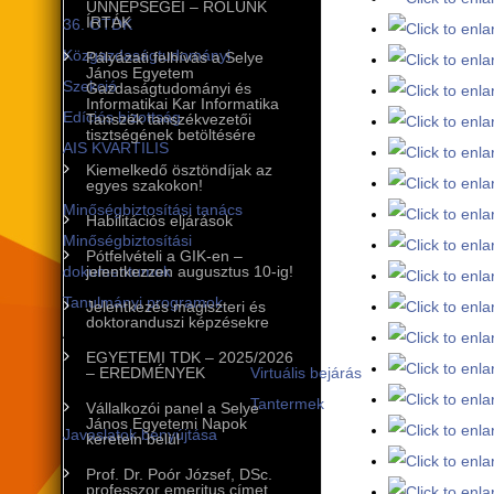
ÜNNEPSÉGEI – RÓLUNK
ÍRTÁK
36. OTDK
Közgazdaságtudományi
Pályázati felhívás a Selye
János Egyetem
Szekció
Gazdaságtudományi és
Informatikai Kar Informatika
Edíciós bizottság
Tanszék tanszékvezetői
tisztségének betöltésére
AIS KVARTILIS
Kiemelkedő ösztöndíjak az
Minőségbiztosítás
egyes szakokon!
Minőségbiztosítási tanács
Habilitációs eljárások
Minőségbiztosítási
Pótfelvételi a GIK-en –
dokumentumok
jelentkezzen augusztus 10-ig!
Tanulmányi programok
Jelentkezés magiszteri és
doktoranduszi képzésekre
A tanulmányi programok
EGYETEMI TDK – 2025/2026
infrastruktúrája
– EREDMÉNYEK
Virtuális bejárás
Tantermek
Vállalkozói panel a Selye
János Egyetemi Napok
Javaslatok benyújtása
keretein belül
Nemzetközi kapcsolatok
Prof. Dr. Poór József, DSc.
professzor emeritus címet