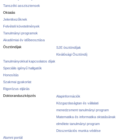
Tanszéki asszisztensek
Oktatás
Jelentkezőknek
Felvételi követelmények
Tanulmányi programok
Akadémiai év időbeosztása
Ösztöndíjak
SJE ösztöndíjak
Kiválósági Ösztöndíj
Tanulmányokkal kapcsolatos díjak
Speciális igényű hallgatók
Honosítás
Szakmai gyakorlat
Rigorózus eljárás
Doktoranduszképzés
Alapinformációk
Közgazdaságtan és vállalati
menedzsment tanulmányi program
Matematika és informatika oktatásának
elmélete tanulmányi program
Disszertációs munka védése
Alumni portál