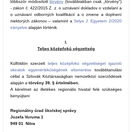
többször módosított
törvény
(továbbiakban csak „törvény”)
- zákon č. 422/2015 Z. z. o uznávaní dokladov o vzdelaní a
o uznávaní odborných kvalifikácií a o zmene a doplnení
niektorých zákonov – valamint a
Selye J. Egyetem 2/2020
irányelve
alapján történik.
I.
Teljes középfokú végzettség
Külföldön szerzett
teljes középfokú végzettséget igazoló
okiratok egyenértékűségének elismerése
továbbtanulási
céllal a Szlovák Köztársaságban nemzetközi szerződések
alapján a
törvény 39. § értelmében.
A kérelmet az illetékes regionális hivatal felé szükséges
benyújtani:
Regionálny úrad školskej správy
Jozefa Vuruma 1
949 01 Nitra