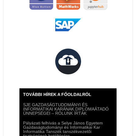
TOVÁBBI HÍREK A FŐOLDALRÓL
SJE GAZDASÁGTUDOMÁNYI ÉS
INFORMATIKAI KARÁNAK DIPLOMAÁTADÓ
ÜNNEPSÉGEI – RÓLUNK ÍRTÁK
Pályázati felhívás a Selye János Egyetem
Gazdaságtudományi és Informatikai Kar
Informatika Tanszék tanszékvezetői
tisztségének betöltésére