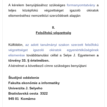
A kérelem benyújtásához szükséges
formanyomtatvány
a
teljes középfokú végzettséget igazoló okiratok
elismeréséhez nemzetközi szerződések alapján
II.
Felsőfokú végzettség
Külföldön,
az adott tanulmányi szakon szerzett felsőfokú
végzettséget igazoló okiratok egyenértékűségének
elismerése
továbbtanulási céllal a Selye J. Egyetemen
a
törvény 33. § értelmében.
A kérelmet a következő címre szükséges benyújtani
Študijné oddelenie
Fakulta ekonómie a informatiky
Univerzita J. Selyeho
Bratislavská cesta 3322
945 01 Komárno