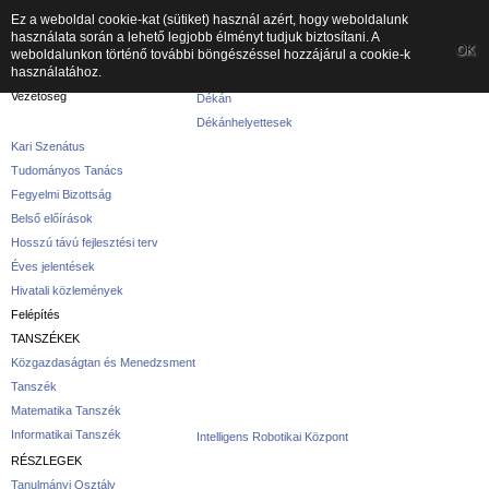
Ez a weboldal cookie-kat (sütiket) használ azért, hogy weboldalunk
használata során a lehető legjobb élményt tudjuk biztosítani. A
A kar
OK
weboldalunkon történő további böngészéssel hozzájárul a cookie-k
használatához.
A karról
Vezetőség
Dékán
Dékánhelyettesek
Kari Szenátus
Tudományos Tanács
Fegyelmi Bizottság
Belső előírások
Hosszú távú fejlesztési terv
Éves jelentések
Hivatali közlemények
Felépítés
TANSZÉKEK
Közgazdaságtan és Menedzsment
Tanszék
Matematika Tanszék
Informatikai Tanszék
Intelligens Robotikai Központ
RÉSZLEGEK
Tanulmányi Osztály