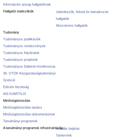
Információs anyag hallgatóknak
Hallgatói statisztikák
Jelentkezők, felvett és beiratkozott
hallgatók
Abszolvens hallgatók
Tudomány
Tudományos publikációk
Tudományos rendezvények
Tudományos folyóiratok
Tudományos projektek
Tudományos Diákköri Konferencia
36. OTDK Közgazdaságtudományi
Szekció
Edíciós bizottság
AIS KVARTILIS
Minőségbiztosítás
Minőségbiztosítási tanács
Minőségbiztosítási dokumentumok
Tanulmányi programok
A tanulmányi programok infrastruktúrája
Virtuális bejárás
Tantermek