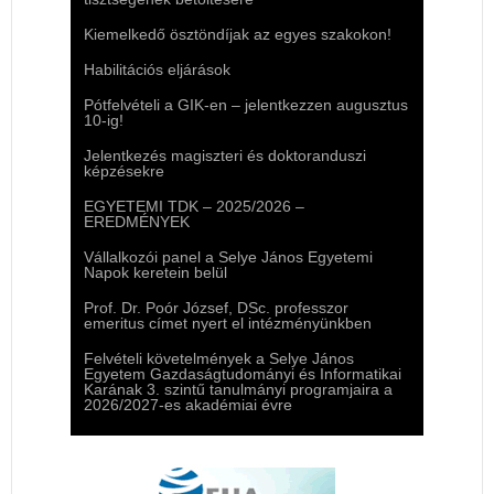
Kiemelkedő ösztöndíjak az egyes szakokon!
Habilitációs eljárások
Pótfelvételi a GIK-en – jelentkezzen augusztus
10-ig!
Jelentkezés magiszteri és doktoranduszi
képzésekre
EGYETEMI TDK – 2025/2026 –
EREDMÉNYEK
Vállalkozói panel a Selye János Egyetemi
Napok keretein belül
Prof. Dr. Poór József, DSc. professzor
emeritus címet nyert el intézményünkben
Felvételi követelmények a Selye János
Egyetem Gazdaságtudományi és Informatikai
Karának 3. szintű tanulmányi programjaira a
2026/2027-es akadémiai évre