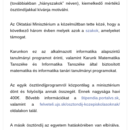
(továbbiakban „hiányszakok” néven), kiemelkedő mértékű
ösztöndíjakkal kívánja motiválni.
Az Oktatási Minisztérium a közelmúltban tette közé, hogy a
következő három évben melyek azok a
szakok
, amelyeket
támogat.
Karunkon ez az alkalmazott informatika alapszintű
tanulmányi programot érinti, valamint Karunk Matematika
Tanszéke és Informatika Tanszéke által biztosított
matematika és informatika tanári tanulmányi programokat.
Az egyik ösztöndíjprogramról központilag a minisztérium
dönt és folyósítja annak összegét. Ennek nagysága havi
400€. Bővebb információkat a
štipendia.portalvs.sk
,
valamint a
felveteli.ujs.sk/osztondij-kozepiskolasoknak/
oldalakon talál.
A másik ösztöndíj az egyetem hatáskörében van elbírálva.