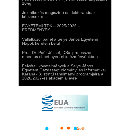
10-ig!
Jelentkezés magiszteri és doktoranduszi
képzésekre
EGYETEMI TDK – 2025/2026 –
EREDMÉNYEK
Vállalkozói panel a Selye János Egyetemi
Napok keretein belül
Prof. Dr. Poór József, DSc. professzor
emeritus címet nyert el intézményünkben
Felvételi követelmények a Selye János
Egyetem Gazdaságtudományi és Informatikai
Karának 3. szintű tanulmányi programjaira a
2026/2027-es akadémiai évre