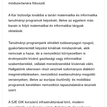
módszertanára fókuszál.
A Kar biztosítja továbbá a tanári matematika és informatika
tanulmányi programok képzését, illetve az egyetem más
karain is folyó matematikai és informatikai tárgyak
oktatását.
Tanulmányi programjaink elméleti tudásanyagon nyugvó,
gyakorlatorientált képzést kínálnak mindazoknak, akik
nemcsak a hazai, de a nemzetközi környezetben is
érvényesülni kívánó gazdasági vagy informatikai
szakemberekké, vállalati menedzserekké kívánnak válni.
Hallgatóink sikeresen részt vesznek tudományos diákköri
megmérettetéseken, nemzetközi esettanulmány-megoldó
versenyeken, illetve az európai ösztöndíj- és mobilitási
programok keretében nemzetközi tapasztalatokra tesznek
szert.
A SJE GIK korszerű infrastruktúrával bíró, modern