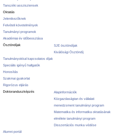
Tanszéki asszisztensek
Oktatás
Jelentkezőknek
Felvételi követelmények
Tanulmányi programok
Akadémiai év időbeosztása
Ösztöndíjak
SJE ösztöndíjak
Kiválósági Ösztöndíj
Tanulmányokkal kapcsolatos díjak
Speciális igényű hallgatók
Honosítás
Szakmai gyakorlat
Rigorózus eljárás
Doktoranduszképzés
Alapinformációk
Közgazdaságtan és vállalati
menedzsment tanulmányi program
Matematika és informatika oktatásának
elmélete tanulmányi program
Disszertációs munka védése
Alumni portál