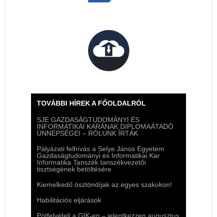
TOVÁBBI HÍREK A FŐOLDALRÓL
SJE GAZDASÁGTUDOMÁNYI ÉS
INFORMATIKAI KARÁNAK DIPLOMAÁTADÓ
ÜNNEPSÉGEI – RÓLUNK ÍRTÁK
Pályázati felhívás a Selye János Egyetem
Gazdaságtudományi és Informatikai Kar
Informatika Tanszék tanszékvezetői
tisztségének betöltésére
Kiemelkedő ösztöndíjak az egyes szakokon!
Habilitációs eljárások
Pótfelvételi a GIK-en – jelentkezzen augusztus