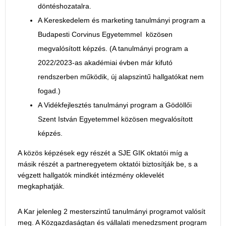
döntéshozatalra.
A Kereskedelem és marketing tanulmányi program a
Budapesti Corvinus Egyetemmel közösen
megvalósított képzés. (A tanulmányi program a
2022/2023-as akadémiai évben már kifutó
rendszerben működik, új alapszintű hallgatókat nem
fogad.)
A Vidékfejlesztés tanulmányi program a Gödöllői
Szent István Egyetemmel közösen megvalósított
képzés.
A közös képzések egy részét a SJE GIK oktatói míg a
másik részét a partneregyetem oktatói biztosítják be, s a
végzett hallgatók mindkét intézmény oklevelét
megkaphatják.
A Kar jelenleg 2 mesterszintű tanulmányi programot valósít
meg. A Közgazdaságtan és vállalati menedzsment program