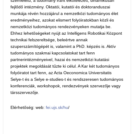
szemléletű, a tudomány iránt elkötelezett, dinamikusan
fejlődő intézmény. Oktatói, kutatói és doktoranduszai
munkája révén hozzájárul a nemzetközi tudományos élet
eredményeihez, azokat elismert folyóiratokban közli és
nemzetközi tudományos rendezvényeken mutatja be.
Ehhez lehetőségeket nyújt az Intelligens Robotikai Központ
technikai felszereltsége, beleértve annak
szuperszámítógépét is, valamint a PhD. képzés is. Aktív
tudományos szakmai kapcsolatokat tart fenn
partnerintézményeivel, hazai és nemzetközi kutatási
projektek megoldását tűzte ki célul. A Kar két tudományos
folyóiratot tart fenn, az Acta Oeconomica Universitatis
Selye-t és a Selye e-studies-t és rendszeresen tudományos
konferenciák, workshopok, rendezvények szervezője vagy
társszervezője.
Elérhetőség: web:
fei.ujs.sk/hu
/