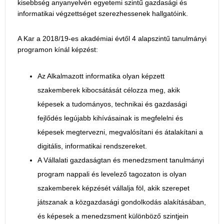
kisebbség anyanyelvén egyetemi szintű gazdasági és
informatikai végzettséget szerezhessenek hallgatóink.
A Kar a 2018/19-es akadémiai évtől 4 alapszintű tanulmányi
programon kínál képzést:
Az Alkalmazott informatika olyan képzett
szakemberek kibocsátását célozza meg, akik
képesek a tudományos, technikai és gazdasági
fejlődés legújabb kihívásainak is megfelelni és
képesek megtervezni, megvalósítani és átalakítani a
digitális, informatikai rendszereket.
A Vállalati gazdaságtan és menedzsment tanulmányi
program nappali és levelező tagozaton is olyan
szakemberek képzését vállalja föl, akik szerepet
játszanak a közgazdasági gondolkodás alakításában,
és képesek a menedzsment különböző szintjein