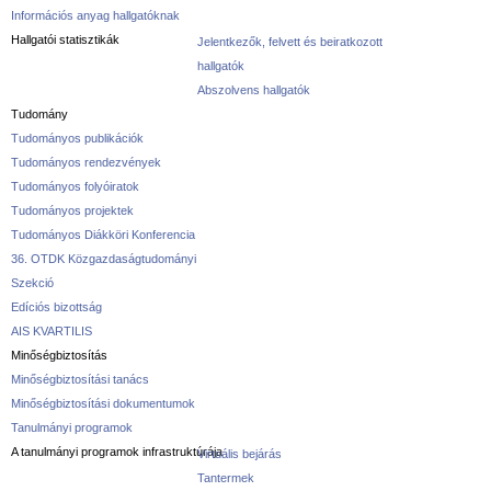
Információs anyag hallgatóknak
Hallgatói statisztikák
Jelentkezők, felvett és beiratkozott
hallgatók
Abszolvens hallgatók
Tudomány
Tudományos publikációk
Tudományos rendezvények
Tudományos folyóiratok
Tudományos projektek
Tudományos Diákköri Konferencia
36. OTDK Közgazdaságtudományi
Szekció
Edíciós bizottság
AIS KVARTILIS
Minőségbiztosítás
Minőségbiztosítási tanács
Minőségbiztosítási dokumentumok
Tanulmányi programok
A tanulmányi programok infrastruktúrája
Virtuális bejárás
Tantermek