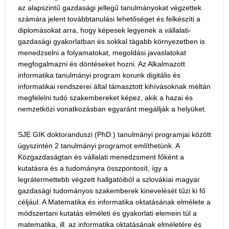
az alapszintű gazdasági jellegű tanulmányokat végzettek
számára jelent továbbtanulási lehetőséget és felkészíti a
diplomásokat arra, hogy képesek legyenek a vállalati-
gazdasági gyakorlatban és sokkal tágabb környezetben is
menedzselni a folyamatokat, megoldási javaslatokat
megfogalmazni és döntéseket hozni. Az Alkalmazott
informatika tanulmányi program korunk digitális és
informatikai rendszerei által támasztott kihívásoknak méltán
megfelelni tudó szakembereket képez, akik a hazai és
nemzetközi vonatkozásban egyaránt megállják a helyüket.
SJE GIK doktoranduszi (PhD.) tanulmányi programjai között
úgyszintén 2 tanulmányi programot említhetünk. A
Közgazdaságtan és vállalati menedzsment főként a
kutatásra és a tudományra összpontosít, így a
legrátermettebb végzett hallgatóiból a szlovákiai magyar
gazdasági tudományos szakemberek kinevelését tűzi ki fő
céljául. A Matematika és informatika oktatásának elmélete a
módszertani kutatás elméleti és gyakorlati elemein túl a
matematika, ill. az informatika oktatásának elméletére és