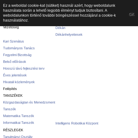
Ez a weboldal cookie-kat (sütiket) használ azért, hogy weboldalunk
használata során a lehető legjobb élményt tudjuk biztosítani. A
A kar
OK
weboldalunkon történő további böngészéssel hozzájárul a cookie-k
használatához.
A karról
Vezetőség
Dékán
Dékánhelyettesek
Kari Szenátus
Tudományos Tanács
Fegyelmi Bizottság
Belső előírások
Hosszú távú fejlesztési terv
Éves jelentések
Hivatali közlemények
Felépítés
TANSZÉKEK
Közgazdaságtan és Menedzsment
Tanszék
Matematika Tanszék
Informatikai Tanszék
Intelligens Robotikai Központ
RÉSZLEGEK
Tanulmányi Osztály