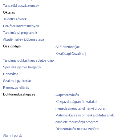
Tanszéki asszisztensek
Oktatás
Jelentkezőknek
Felvételi követelmények
Tanulmányi programok
Akadémiai év időbeosztása
Ösztöndíjak
SJE ösztöndíjak
Kiválósági Ösztöndíj
Tanulmányokkal kapcsolatos díjak
Speciális igényű hallgatók
Honosítás
Szakmai gyakorlat
Rigorózus eljárás
Doktoranduszképzés
Alapinformációk
Közgazdaságtan és vállalati
menedzsment tanulmányi program
Matematika és informatika oktatásának
elmélete tanulmányi program
Disszertációs munka védése
Alumni portál