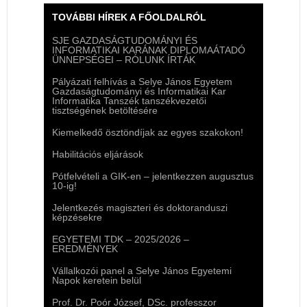
TOVÁBBI HÍREK A FŐOLDALRÓL
SJE GAZDASÁGTUDOMÁNYI ÉS
INFORMATIKAI KARÁNAK DIPLOMAÁTADÓ
ÜNNEPSÉGEI – RÓLUNK ÍRTÁK
Pályázati felhívás a Selye János Egyetem
Gazdaságtudományi és Informatikai Kar
Informatika Tanszék tanszékvezetői
tisztségének betöltésére
Kiemelkedő ösztöndíjak az egyes szakokon!
Habilitációs eljárások
Pótfelvételi a GIK-en – jelentkezzen augusztus
10-ig!
Jelentkezés magiszteri és doktoranduszi
képzésekre
EGYETEMI TDK – 2025/2026 –
EREDMÉNYEK
Vállalkozói panel a Selye János Egyetemi
Napok keretein belül
Prof. Dr. Poór József, DSc. professzor