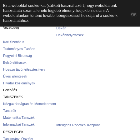
Ez a weboldal cookie-kat (sütiket) használ azért, hogy weboldalunk
használata során a lehető legjobb élményt tudjuk biztosítani. A
A kar
OK
weboldalunkon történő további böngészéssel hozzájárul a cookie-k
használatához.
A karról
Vezetőség
Dékán
Dékánhelyettesek
Kari Szenátus
Tudományos Tanács
Fegyelmi Bizottság
Belső előírások
Hosszú távú fejlesztési terv
Éves jelentések
Hivatali közlemények
Felépítés
TANSZÉKEK
Közgazdaságtan és Menedzsment
Tanszék
Matematika Tanszék
Informatikai Tanszék
Intelligens Robotikai Központ
RÉSZLEGEK
Tanulmányi Osztály