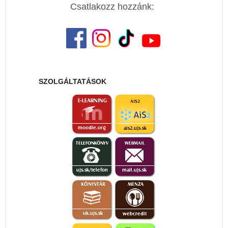
obyvateľstva Slovenska podľa
Csatlakozz hozzánk:
obcí s prihliadnutím na
Fond na podporu kultúry
národnostné zloženie obcí na
národnostných menšín -
základe údajov zo sčítania
Kisebbségi Kulturális Alap
obyvateľstva z roku 1980. [A
č.pr. 19-170-00606
lakosság végzettség szerinti
összetételének vizsgálata az
SZOLGÁLTATÁSOK
1980-as évi településsoros
népszámlálási adatok alapján