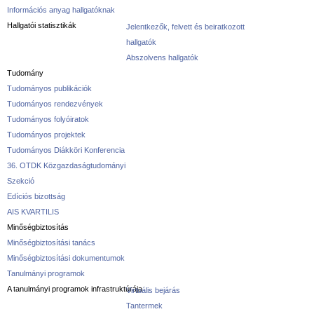
Információs anyag hallgatóknak
Hallgatói statisztikák
Jelentkezők, felvett és beiratkozott
hallgatók
Abszolvens hallgatók
Tudomány
Tudományos publikációk
Tudományos rendezvények
Tudományos folyóiratok
Tudományos projektek
Tudományos Diákköri Konferencia
36. OTDK Közgazdaságtudományi
Szekció
Edíciós bizottság
AIS KVARTILIS
Minőségbiztosítás
Minőségbiztosítási tanács
Minőségbiztosítási dokumentumok
Tanulmányi programok
A tanulmányi programok infrastruktúrája
Virtuális bejárás
Tantermek