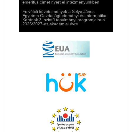
emeritus címet nyert el intézményünkben
Felvételi követelmények a Selye János
Egyetem Gazdaságtudományi és Informatikai
Karának 3. szintű tanulmányi programjaira a
2026/2027-es akadémiai évre