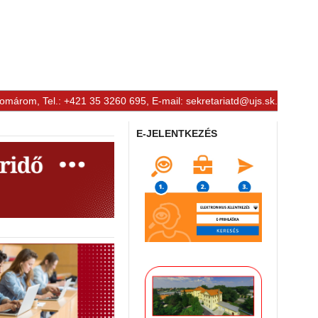
Komárom, Tel.: +421 35 3260 695, E-mail:
sekretariatd@ujs.sk
.
E-JELENTKEZÉS