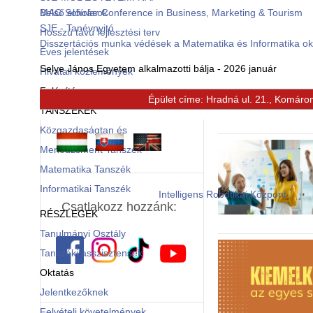
Belső előírások
MAG Scholar Conference in Business, Marketing & Tourism
SJE - Tanévnyitó
Hosszú távú fejlesztési terv
Disszertációs munka védések a Matematika és Informatika o
Éves jelentések
Selye János Egyetem alkalmazotti bálja - 2026 január
Hivatali közlemények
Felépítés
Épület címe: Hradná ul. 21., Komáro
© Free
Joomla! 3 Modules
- by
VinaGecko.com
TANSZÉKEK
Közgazdaságtan és
Menedzsment Tanszék
Matematika Tanszék
Informatikai Tanszék
Intelligens Robotikai Központ
Csatlakozz hozzánk:
RÉSZLEGEK
Tanulmányi Osztály
Tanszéki asszisztensek
Oktatás
Jelentkezőknek
Felvételi követelmények