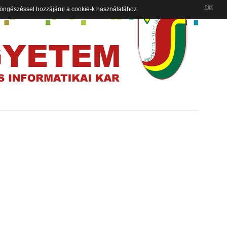
OK
 böngészéssel hozzájárul a cookie-k használatához.