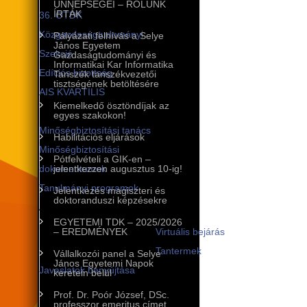
ÜNNEPSÉGEI – RÓLUNK
ÍRTÁK
36. OTDK
Közgazdaságtudományi
Pályázati felhívás a Selye
János Egyetem
Szekció
Gazdaságtudományi és
Informatikai Kar Informatika
Edíciós bizottság
Tanszék tanszékvezetői
tisztségének betöltésére
AIS KVARTILIS
Kiemelkedő ösztöndíjak az
Minőségbiztosítás
egyes szakokon!
Minőségbiztosítási tanács
Habilitációs eljárások
Minőségbiztosítási
Pótfelvételi a GIK-en –
dokumentumok
jelentkezzen augusztus 10-ig!
Tanulmányi programok
Jelentkezés magiszteri és
doktoranduszi képzésekre
A tanulmányi programok
EGYETEMI TDK – 2025/2026
infrastruktúrája
– EREDMÉNYEK
Virtuális bejárás
Tantermek
Vállalkozói panel a Selye
János Egyetemi Napok
Javaslatok benyújtása
keretein belül
Nemzetközi kapcsolatok
Prof. Dr. Poór József, DSc.
professzor emeritus címet