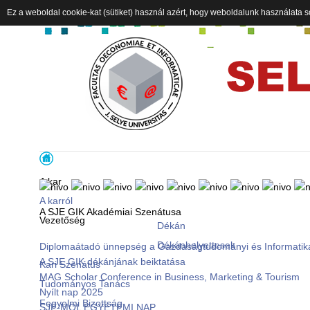
Ez a weboldal cookie-kat (sütiket) használ azért, hogy weboldalunk használata s
A kar
A karról
A SJE GIK Akadémiai Szenátusa
Vezetőség
Dékán
Dékánhelyettesek
Diplomaátadó ünnepség a Gazdaságtudományi és Informatik
A SJE GIK dékánjának beiktatása
Kari Szenátus
MAG Scholar Conference in Business, Marketing & Tourism
Tudományos Tanács
Nyílt nap 2025
Fegyelmi Bizottság
SJE-MOL EGYETEMI NAP