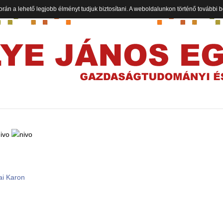
orán a lehető legjobb élményt tudjuk biztosítani. A weboldalunkon történő további
ai Karon