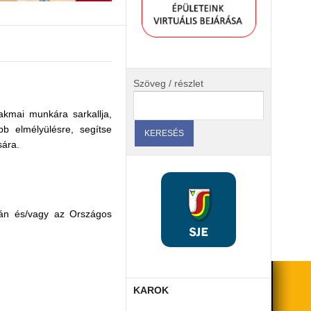
Szöveg / részlet
kmai munkára sarkallja,
bb elmélyülésre, segítse
sára.
cián és/vagy az Országos
KAROK