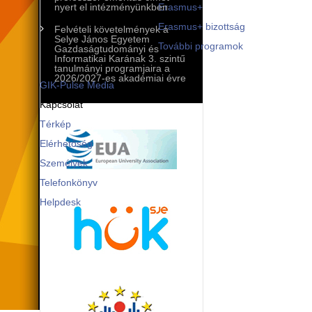
Mobilitási programok
nyert el intézményünkben
Erasmus+
Erasmus+ bizottság
Felvételi követelmények a
Selye János Egyetem
További programok
Gazdaságtudományi és
Informatikai Karának 3. szintű
Kommunikáció és PR
tanulmányi programjaira a
2026/2027-es akadémiai évre
GIK-Pulse Media
Kapcsolat
Térkép
Elérhetőség
Személyek
Telefonkönyv
Helpdesk