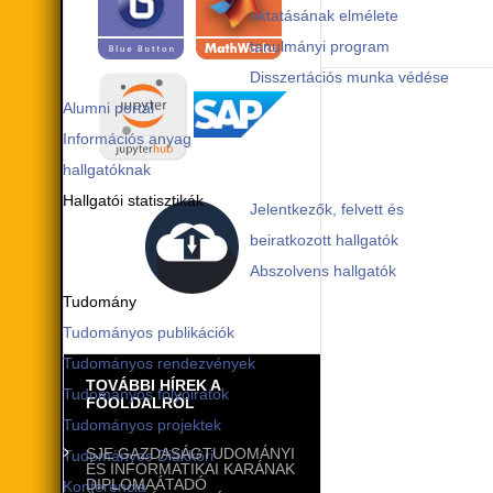
oktatásának elmélete
tanulmányi program
Disszertációs munka védése
Alumni portál
Információs anyag
hallgatóknak
Hallgatói statisztikák
Jelentkezők, felvett és
beiratkozott hallgatók
Abszolvens hallgatók
Tudomány
Tudományos publikációk
Tudományos rendezvények
TOVÁBBI HÍREK A
Tudományos folyóiratok
FŐOLDALRÓL
Tudományos projektek
SJE GAZDASÁGTUDOMÁNYI
Tudományos Diákköri
ÉS INFORMATIKAI KARÁNAK
DIPLOMAÁTADÓ
Konferencia