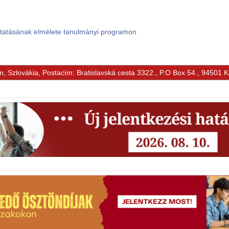
ktatásának elmélete tanulmányi programon
m, Szlovákia, Postacím: Bratislavská cesta 3322., P.O Box 54., 94501 