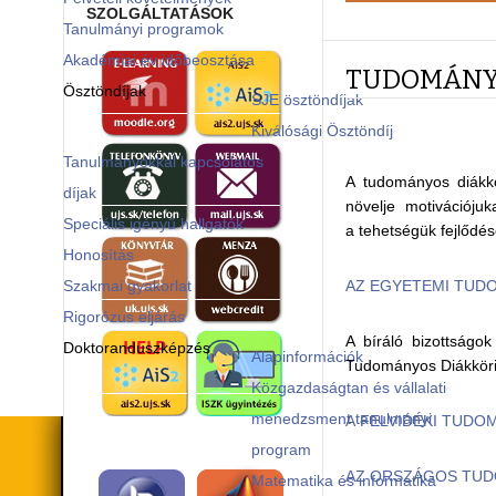
SZOLGÁLTATÁSOK
Tanulmányi programok
Akadémiai év időbeosztása
TUDOMÁNYO
Ösztöndíjak
SJE ösztöndíjak
Kiválósági Ösztöndíj
Tanulmányokkal kapcsolatos
A tudományos diákkö
díjak
növelje motivációju
Speciális igényű hallgatók
a tehetségük fejlődé
Honosítás
Szakmai gyakorlat
AZ EGYETEMI TUD
Rigorózus eljárás
A bíráló bizottságo
Doktoranduszképzés
Alapinformációk
Tudományos Diákköri
Közgazdaságtan és vállalati
menedzsment tanulmányi
A FELVIDÉKI TUDO
program
AZ ORSZÁGOS TUD
Matematika és informatika