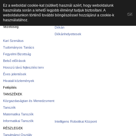
Ez a weboldal cookie-kat (sütiket) használ azért, hogy weboldalunk
használata során a lehető legjobb élményt tudjuk biztosítani. A
A kar
OK
weboldalunkon történő további böngészéssel hozzájárul a cookie-k
használatához.
A karról
Vezetőség
Dékán
Dékánhelyettesek
Kari Szenátus
Tudományos Tanács
Fegyelmi Bizottság
Belső előírások
Hosszú távú fejlesztési terv
Éves jelentések
Hivatali közlemények
Felépítés
TANSZÉKEK
Közgazdaságtan és Menedzsment
Tanszék
Matematika Tanszék
Informatikai Tanszék
Intelligens Robotikai Központ
RÉSZLEGEK
Tanulmányi Osztály