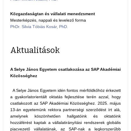
Közgazdaságtan és vállalati menedzsment
Mesterképzés, nappali és levelező forma
PhDr. Silvia Tóbiás Kosár, PhD.
Aktualitások
A Selye János Egyetem csatlakozása az SAP Akadémiai
Közösséghez
A Selye János Egyetem idén fontos mérföldkőhöz érkezett
a gyakorlatorientált oktatás fejlesztése terén azzal, hogy
csatlakozott az SAP Akadémiai Közösséghez. 2025. május
13-án egyetemünk rektora partnerségi szerződést írt alá,
amelynek köszönhetően hallgatóink és oktatóink
hozzáférést kaptak a vállalatirányítási rendszerek globális
piacvezető vállalatának, az SAP-nak a legkorszerűbb