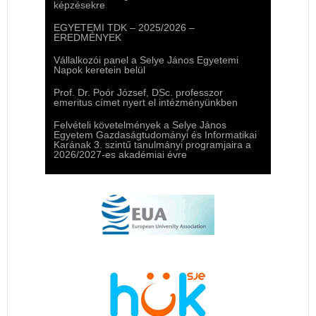
képzésekre
EGYETEMI TDK – 2025/2026 –
EREDMÉNYEK
Vállalkozói panel a Selye János Egyetemi
Napok keretein belül
Prof. Dr. Poór József, DSc. professzor
emeritus címet nyert el intézményünkben
Felvételi követelmények a Selye János
Egyetem Gazdaságtudományi és Informatikai
Karának 3. szintű tanulmányi programjaira a
2026/2027-es akadémiai évre