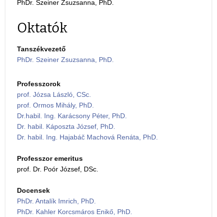
PhDr. Szeiner Zsuzsanna, PhD.
Oktatók
Tanszékvezető
PhDr. Szeiner Zsuzsanna, PhD.
Professzorok
prof. Józsa László, CSc.
prof. Ormos Mihály, PhD.
Dr.habil. Ing. Karácsony Péter, PhD.
Dr. habil. Káposzta József, PhD.
Dr. habil. Ing. Hajabáč Machová Renáta, PhD.
Professzor emeritus
prof. Dr. Poór József, DSc.
Docensek
PhDr. Antalík Imrich, PhD.
PhDr. Kahler Korcsmáros Enikő, PhD.