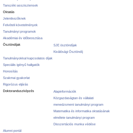
Tanszéki asszisztensek
Oktatás
Jelentkezőknek
Felvételi követelmények
Tanulmányi programok
Akadémiai év időbeosztása
Ösztöndíjak
SJE ösztöndíjak
Kiválósági Ösztöndíj
Tanulmányokkal kapcsolatos díjak
Speciális igényű hallgatók
Honosítás
Szakmai gyakorlat
Rigorózus eljárás
Doktoranduszképzés
Alapinformációk
Közgazdaságtan és vállalati
menedzsment tanulmányi program
Matematika és informatika oktatásának
elmélete tanulmányi program
Disszertációs munka védése
Alumni portál