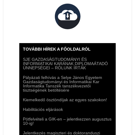
TOVÁBBI HÍREK A FŐOLDALRÓL
SJE GAZDASÁGTUDOMÁNYI ÉS
INFORMATIKAI KARÁNAK DIPLOMAÁTADÓ
ÜNNEPSÉGEI – RÓLUNK ÍRTÁK
Pályázati felhívás a Selye János Egyetem
Gazdaságtudományi és Informatikai Kar
Informatika Tanszék tanszékvezetői
tisztségének betöltésére
Kiemelkedő ösztöndíjak az egyes szakokon!
Habilitációs eljárások
Pótfelvételi a GIK-en – jelentkezzen augusztus
10-ig!
Jelentkezés magiszteri és doktoranduszi