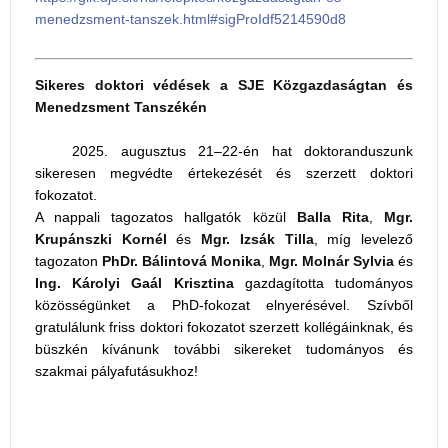
menedzsment-tanszek.html#sigProIdf5214590d8
Sikeres doktori védések a SJE Közgazdaságtan és
Menedzsment Tanszékén
2025. augusztus 21–22-én hat doktoranduszunk
sikeresen megvédte értekezését és szerzett doktori
fokozatot.
A nappali tagozatos hallgatók közül
Balla Rita
,
Mgr.
Krupánszki Kornél
és
Mgr. Izsák Tilla
, míg levelező
tagozaton
PhDr. Bálintová Monika
,
Mgr. Molnár Sylvia
és
Ing. Károlyi Gaál Krisztina
gazdagította tudományos
közösségünket a PhD-fokozat elnyerésével. Szívből
gratulálunk friss doktori fokozatot szerzett kollégáinknak, és
büszkén kívánunk további sikereket tudományos és
szakmai pályafutásukhoz!