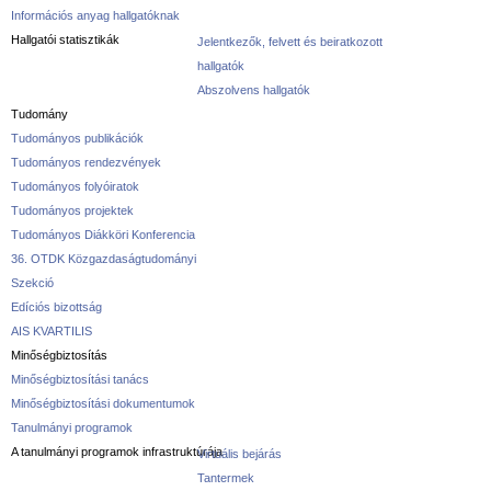
Információs anyag hallgatóknak
Hallgatói statisztikák
Jelentkezők, felvett és beiratkozott
hallgatók
Abszolvens hallgatók
Tudomány
Tudományos publikációk
Tudományos rendezvények
Tudományos folyóiratok
Tudományos projektek
Tudományos Diákköri Konferencia
36. OTDK Közgazdaságtudományi
Szekció
Edíciós bizottság
AIS KVARTILIS
Minőségbiztosítás
Minőségbiztosítási tanács
Minőségbiztosítási dokumentumok
Tanulmányi programok
A tanulmányi programok infrastruktúrája
Virtuális bejárás
Tantermek