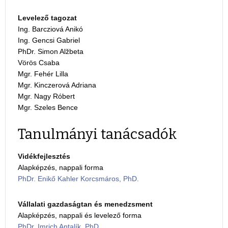
Levelező tagozat
Ing. Barcziová Anikó
Ing. Gencsi Gabriel
PhDr. Simon Alžbeta
Vörös Csaba
Mgr. Fehér Lilla
Mgr. Kinczerová Adriana
Mgr. Nagy Róbert
Mgr. Szeles Bence
Tanulmányi tanácsadók
Vidékfejlesztés
Alapképzés, nappali forma
PhDr. Enikő Kahler Korcsmáros, PhD.
Vállalati gazdaságtan és menedzsment
Alapképzés, nappali és levelező forma
PhDr. Imrich Antalík, PhD.