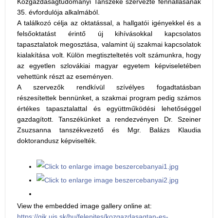
Közgazdaságtudományi Tanszéke szervezte fennállásának
35. évfordulója alkalmából.
A találkozó célja az oktatással, a hallgatói igényekkel és a
felsőoktatást érintő új kihívásokkal kapcsolatos
tapasztalatok megosztása, valamint új szakmai kapcsolatok
kialakítása volt. Külön megtiszteltetés volt számunkra, hogy
az egyetlen szlovákiai magyar egyetem képviseletében
vehettünk részt az eseményen.
A szervezők rendkívül szívélyes fogadtatásban
részesítettek bennünket, a szakmai program pedig számos
értékes tapasztalattal és együttműködési lehetőséggel
gazdagított. Tanszékünket a rendezvényen Dr. Szeiner
Zsuzsanna tanszékvezető és Mgr. Balázs Klaudia
doktorandusz képviselték.
View the embedded image gallery online at:
https://gik.ujs.sk/hu/felepites/kozgazdasagtan-es-