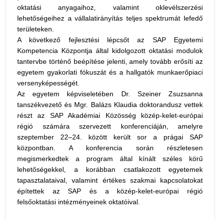
oktatási anyagaihoz, valamint oklevélszerzési
lehetőségeihez a vállalatirányítás teljes spektrumát lefedő
területeken.
A következő fejlesztési lépcsőt az SAP Egyetemi
Kompetencia Központja által kidolgozott oktatási modulok
tantervbe történő beépítése jelenti, amely tovább erősíti az
egyetem gyakorlati fókuszát és a hallgatók munkaerőpiaci
versenyképességét.
Az egyetem képviseletében Dr. Szeiner Zsuzsanna
tanszékvezető és Mgr. Balázs Klaudia doktorandusz vettek
részt az SAP Akadémiai Közösség közép-kelet-európai
régió számára szervezett konferenciáján, amelyre
szeptember 22–24. között került sor a prágai SAP
központban. A konferencia során részletesen
megismerkedtek a program által kínált széles körű
lehetőségekkel, a korábban csatlakozott egyetemek
tapasztalataival, valamint értékes szakmai kapcsolatokat
építettek az SAP és a közép-kelet-európai régió
felsőoktatási intézményeinek oktatóival.