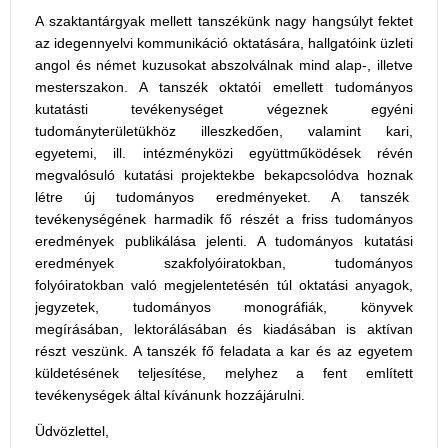
A szaktantárgyak mellett tanszékünk nagy hangsúlyt fektet
az idegennyelvi kommunikáció oktatására, hallgatóink üzleti
angol és német kuzusokat abszolválnak mind alap-, illetve
mesterszakon. A tanszék oktatói emellett tudományos
kutatásti tevékenységet végeznek egyéni
tudományterületükhöz illeszkedően, valamint kari,
egyetemi, ill. intézményközi együttműködések révén
megvalósuló kutatási projektekbe bekapcsolódva hoznak
létre új tudományos eredményeket. A tanszék
tevékenységének harmadik fő részét a friss tudományos
eredmények publikálása jelenti. A tudományos kutatási
eredmények szakfolyóiratokban, tudományos
folyóiratokban való megjelentetésén túl oktatási anyagok,
jegyzetek, tudományos monográfiák, könyvek
megírásában, lektorálásában és kiadásában is aktívan
részt veszünk. A tanszék fő feladata a kar és az egyetem
küldetésének teljesítése, melyhez a fent említett
tevékenységek által kívánunk hozzájárulni.
Üdvözlettel,