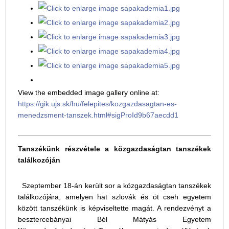
View the embedded image gallery online at:
https://gik.ujs.sk/hu/felepites/kozgazdasagtan-es-
menedzsment-tanszek.html#sigProId9b67aecdd1
Tanszékünk részvétele a közgazdaságtan tanszékek
találkozóján
Szeptember 18-án került sor a közgazdaságtan tanszékek
találkozójára, amelyen hat szlovák és öt cseh egyetem
között tanszékünk is képviseltette magát. A rendezvényt a
besztercebányai Bél Mátyás Egyetem