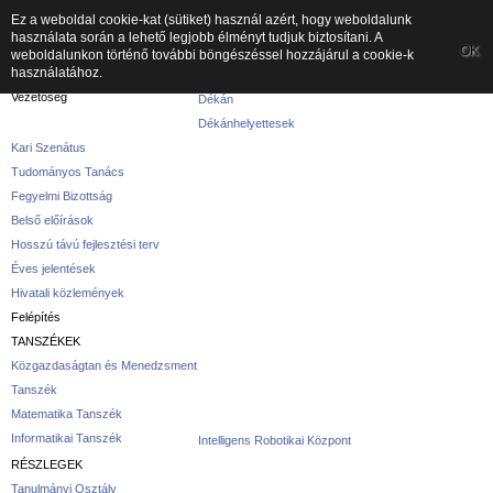
Ez a weboldal cookie-kat (sütiket) használ azért, hogy weboldalunk
használata során a lehető legjobb élményt tudjuk biztosítani. A
A kar
OK
weboldalunkon történő további böngészéssel hozzájárul a cookie-k
használatához.
A karról
Vezetőség
Dékán
Dékánhelyettesek
Kari Szenátus
Tudományos Tanács
Fegyelmi Bizottság
Belső előírások
Hosszú távú fejlesztési terv
Éves jelentések
Hivatali közlemények
Felépítés
TANSZÉKEK
Közgazdaságtan és Menedzsment
Tanszék
Matematika Tanszék
Informatikai Tanszék
Intelligens Robotikai Központ
RÉSZLEGEK
Tanulmányi Osztály