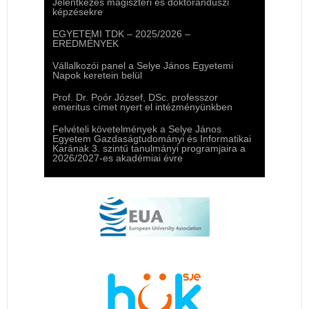
Jelentkezés magiszteri és doktoranduszi
képzésekre
EGYETEMI TDK – 2025/2026 –
EREDMÉNYEK
Vállalkozói panel a Selye János Egyetemi
Napok keretein belül
Prof. Dr. Poór József, DSc. professzor
emeritus címet nyert el intézményünkben
Felvételi követelmények a Selye János
Egyetem Gazdaságtudományi és Informatikai
Karának 3. szintű tanulmányi programjaira a
2026/2027-es akadémiai évre