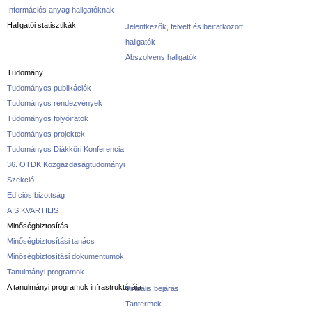
Információs anyag hallgatóknak
Hallgatói statisztikák
Jelentkezők, felvett és beiratkozott
hallgatók
Abszolvens hallgatók
Tudomány
Tudományos publikációk
Tudományos rendezvények
Tudományos folyóiratok
Tudományos projektek
Tudományos Diákköri Konferencia
36. OTDK Közgazdaságtudományi
Szekció
Edíciós bizottság
AIS KVARTILIS
Minőségbiztosítás
Minőségbiztosítási tanács
Minőségbiztosítási dokumentumok
Tanulmányi programok
A tanulmányi programok infrastruktúrája
Virtuális bejárás
Tantermek