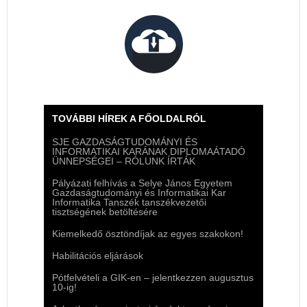
TOVÁBBI HÍREK A FŐOLDALRÓL
SJE GAZDASÁGTUDOMÁNYI ÉS
INFORMATIKAI KARÁNAK DIPLOMAÁTADÓ
ÜNNEPSÉGEI – RÓLUNK ÍRTÁK
Pályázati felhívás a Selye János Egyetem
Gazdaságtudományi és Informatikai Kar
Informatika Tanszék tanszékvezetői
tisztségének betöltésére
Kiemelkedő ösztöndíjak az egyes szakokon!
Habilitációs eljárások
Pótfelvételi a GIK-en – jelentkezzen augusztus
10-ig!