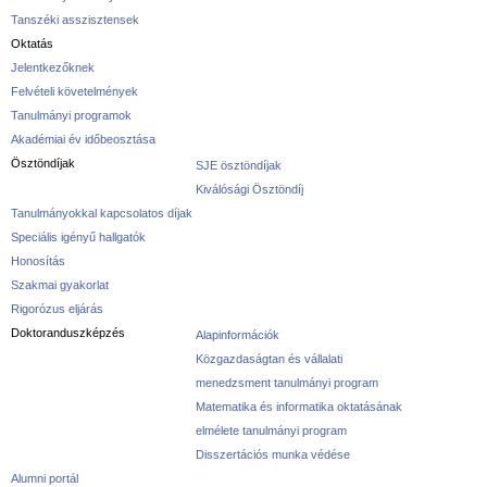
Tanszéki asszisztensek
Oktatás
Jelentkezőknek
Felvételi követelmények
Tanulmányi programok
Akadémiai év időbeosztása
Ösztöndíjak
SJE ösztöndíjak
Kiválósági Ösztöndíj
Tanulmányokkal kapcsolatos díjak
Speciális igényű hallgatók
Honosítás
Szakmai gyakorlat
Rigorózus eljárás
Doktoranduszképzés
Alapinformációk
Közgazdaságtan és vállalati
menedzsment tanulmányi program
Matematika és informatika oktatásának
elmélete tanulmányi program
Disszertációs munka védése
Alumni portál