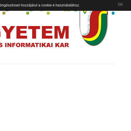
OK
 böngészéssel hozzájárul a cookie-k használatához.