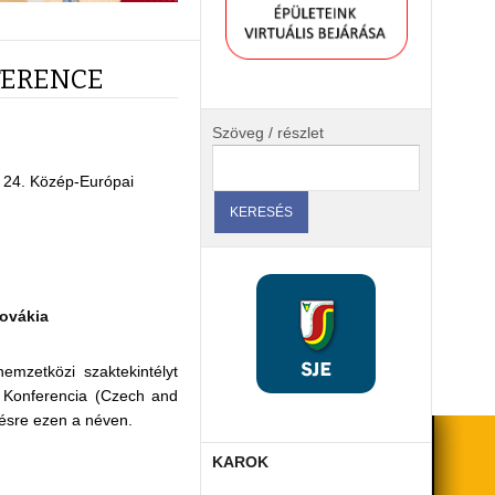
FERENCE
Szöveg / részlet
 24. Közép-Európai
lovákia
mzetközi szaktekintélyt
 Konferencia (Czech and
ésre ezen a néven.
KAROK