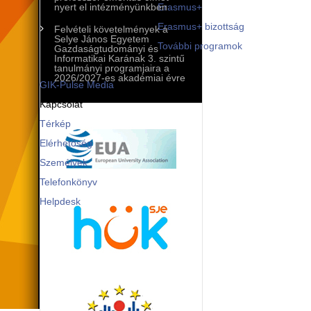
Mobilitási programok
nyert el intézményünkben
Erasmus+
Erasmus+ bizottság
Felvételi követelmények a
Selye János Egyetem
További programok
Gazdaságtudományi és
Informatikai Karának 3. szintű
Kommunikáció és PR
tanulmányi programjaira a
2026/2027-es akadémiai évre
GIK-Pulse Media
Kapcsolat
Térkép
Elérhetőség
Személyek
Telefonkönyv
Helpdesk