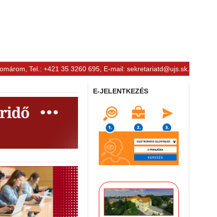
Komárom, Tel.: +421 35 3260 695, E-mail:
sekretariatd@ujs.sk
.
E-JELENTKEZÉS