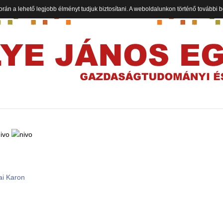
orán a lehető legjobb élményt tudjuk biztosítani. A weboldalunkon történő további
ai Karon