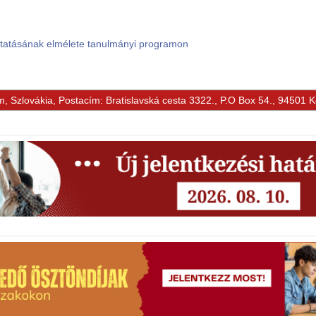
ktatásának elmélete tanulmányi programon
m, Szlovákia, Postacím: Bratislavská cesta 3322., P.O Box 54., 94501 