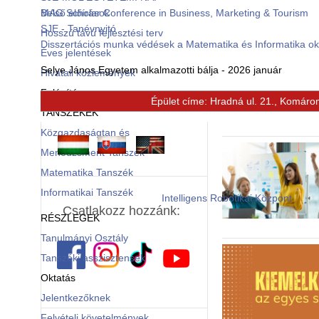
Belső előírások
MAG Scholar Conference in Business, Marketing & Tourism
SJE - Tanévnyitó
Hosszú távú fejlesztési terv
Disszertációs munka védések a Matematika és Informatika o
Éves jelentések
Selye János Egyetem alkalmazotti bálja - 2026 január
Hivatali közlemények
Felépítés
Épület címe: Hradná ul. 21., Komáro
© Free
Joomla! 3 Modules
- by
VinaGecko.com
TANSZÉKEK
Közgazdaságtan és
Menedzsment Tanszék
Matematika Tanszék
Informatikai Tanszék
Intelligens Robotikai Központ
Csatlakozz hozzánk:
RÉSZLEGEK
Tanulmányi Osztály
Tanszéki asszisztensek
Oktatás
Jelentkezőknek
Felvételi követelmények