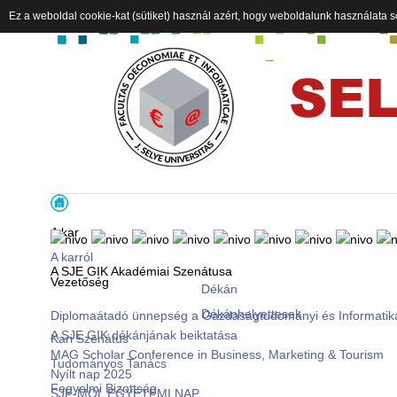
Ez a weboldal cookie-kat (sütiket) használ azért, hogy weboldalunk használata s
A kar
A karról
A SJE GIK Akadémiai Szenátusa
Vezetőség
Dékán
Dékánhelyettesek
Diplomaátadó ünnepség a Gazdaságtudományi és Informatik
A SJE GIK dékánjának beiktatása
Kari Szenátus
MAG Scholar Conference in Business, Marketing & Tourism
Tudományos Tanács
Nyílt nap 2025
Fegyelmi Bizottság
SJE-MOL EGYETEMI NAP