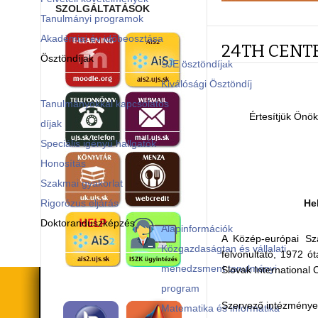
SZOLGÁLTATÁSOK
Tanulmányi programok
Akadémiai év időbeosztása
24TH CENT
Ösztöndíjak
SJE ösztöndíjak
Kiválósági Ösztöndíj
Tanulmányokkal kapcsolatos
Értesítjük Ön
díjak
Speciális igényű hallgatók
Honosítás
Szakmai gyakorlat
Rigorózus eljárás
He
Doktoranduszképzés
Alapinformációk
A Közép-európai Szá
Közgazdaságtan és vállalati
felvonultató, 1972 
menedzsment tanulmányi
Slovak International
program
Szervező intézménye
Matematika és informatika