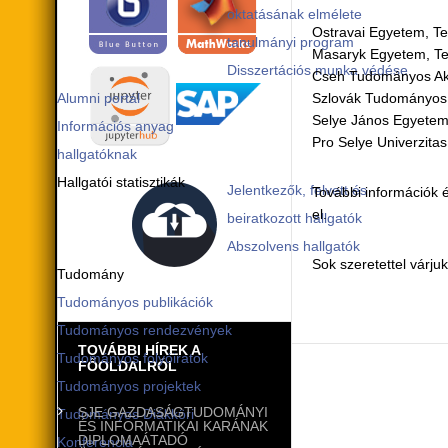
oktatásának elmélete
Ostravai Egyetem, T
tanulmányi program
Masaryk Egyetem, Ter
Disszertációs munka védése
Cseh Tudományos Akad
Alumni portál
Szlovák Tudományos 
Selye János Egyetem
Információs anyag
Pro Selye Univerzita
hallgatóknak
Hallgatói statisztikák
Jelentkezők, felvett és
További információk é
el.
beiratkozott hallgatók
Abszolvens hallgatók
Sok szeretettel várju
Tudomány
Tudományos publikációk
Tudományos rendezvények
TOVÁBBI HÍREK A
Tudományos folyóiratok
FŐOLDALRÓL
Tudományos projektek
SJE GAZDASÁGTUDOMÁNYI
Tudományos Diákköri
ÉS INFORMATIKAI KARÁNAK
DIPLOMAÁTADÓ
Konferencia