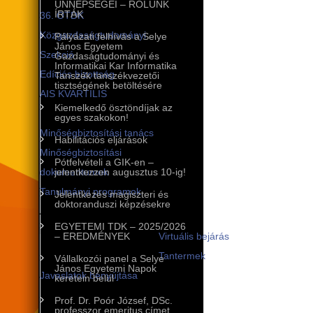
ÜNNEPSÉGEI – RÓLUNK
ÍRTÁK
36. OTDK
Közgazdaságtudományi
Pályázati felhívás a Selye
János Egyetem
Szekció
Gazdaságtudományi és
Informatikai Kar Informatika
Edíciós bizottság
Tanszék tanszékvezetői
tisztségének betöltésére
AIS KVARTILIS
Kiemelkedő ösztöndíjak az
Minőségbiztosítás
egyes szakokon!
Minőségbiztosítási tanács
Habilitációs eljárások
Minőségbiztosítási
Pótfelvételi a GIK-en –
dokumentumok
jelentkezzen augusztus 10-ig!
Tanulmányi programok
Jelentkezés magiszteri és
doktoranduszi képzésekre
A tanulmányi programok
EGYETEMI TDK – 2025/2026
infrastruktúrája
– EREDMÉNYEK
Virtuális bejárás
Tantermek
Vállalkozói panel a Selye
János Egyetemi Napok
Javaslatok benyújtása
keretein belül
Nemzetközi kapcsolatok
Prof. Dr. Poór József, DSc.
professzor emeritus címet