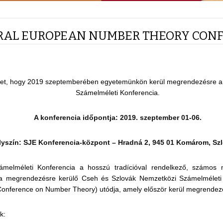
RAL EUROPEAN NUMBER THEORY CON
öket, hogy 2019 szeptemberében egyetemünkön kerül megrendezésre a
Számelméleti Konferencia.
A konferencia időpontja: 2019. szeptember 01-06.
lyszín: SJE Konferencia-központ – Hradná 2, 945 01 Komárom, Sz
melméleti Konferencia a hosszú tradícióval rendelkező, számos ne
óta megrendezésre kerülő Cseh és Szlovák Nemzetközi Számelméleti
 Conference on Number Theory) utódja, amely először kerül megrendez
k: