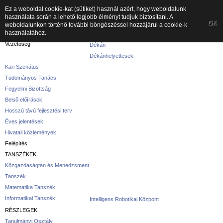
Ez a weboldal cookie-kat (sütiket) használ azért, hogy weboldalunk
használata során a lehető legjobb élményt tudjuk biztosítani. A
A kar
OK
weboldalunkon történő további böngészéssel hozzájárul a cookie-k
használatához.
A karról
Vezetőség
Dékán
Dékánhelyettesek
Kari Szenátus
Tudományos Tanács
Fegyelmi Bizottság
Belső előírások
Hosszú távú fejlesztési terv
Éves jelentések
Hivatali közlemények
Felépítés
TANSZÉKEK
Közgazdaságtan és Menedzsment
Tanszék
Matematika Tanszék
Informatikai Tanszék
Intelligens Robotikai Központ
RÉSZLEGEK
Tanulmányi Osztály