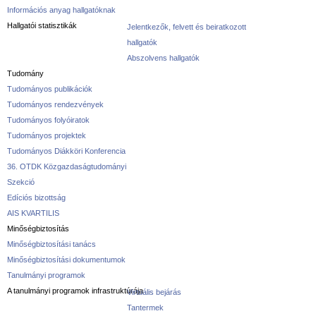
Információs anyag hallgatóknak
Hallgatói statisztikák
Jelentkezők, felvett és beiratkozott
hallgatók
Abszolvens hallgatók
Tudomány
Tudományos publikációk
Tudományos rendezvények
Tudományos folyóiratok
Tudományos projektek
Tudományos Diákköri Konferencia
36. OTDK Közgazdaságtudományi
Szekció
Edíciós bizottság
AIS KVARTILIS
Minőségbiztosítás
Minőségbiztosítási tanács
Minőségbiztosítási dokumentumok
Tanulmányi programok
A tanulmányi programok infrastruktúrája
Virtuális bejárás
Tantermek