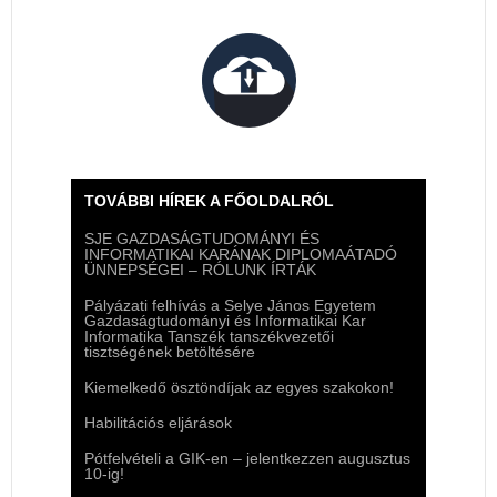
TOVÁBBI HÍREK A FŐOLDALRÓL
SJE GAZDASÁGTUDOMÁNYI ÉS
INFORMATIKAI KARÁNAK DIPLOMAÁTADÓ
ÜNNEPSÉGEI – RÓLUNK ÍRTÁK
Pályázati felhívás a Selye János Egyetem
Gazdaságtudományi és Informatikai Kar
Informatika Tanszék tanszékvezetői
tisztségének betöltésére
Kiemelkedő ösztöndíjak az egyes szakokon!
Habilitációs eljárások
Pótfelvételi a GIK-en – jelentkezzen augusztus
10-ig!