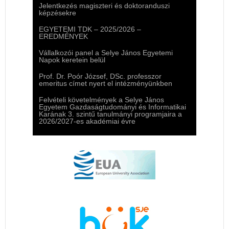
Jelentkezés magiszteri és doktoranduszi
képzésekre
EGYETEMI TDK – 2025/2026 –
EREDMÉNYEK
Vállalkozói panel a Selye János Egyetemi
Napok keretein belül
Prof. Dr. Poór József, DSc. professzor
emeritus címet nyert el intézményünkben
Felvételi követelmények a Selye János
Egyetem Gazdaságtudományi és Informatikai
Karának 3. szintű tanulmányi programjaira a
2026/2027-es akadémiai évre