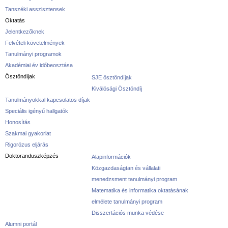
Tanszéki asszisztensek
Oktatás
Jelentkezőknek
Felvételi követelmények
Tanulmányi programok
Akadémiai év időbeosztása
Ösztöndíjak
SJE ösztöndíjak
Kiválósági Ösztöndíj
Tanulmányokkal kapcsolatos díjak
Speciális igényű hallgatók
Honosítás
Szakmai gyakorlat
Rigorózus eljárás
Doktoranduszképzés
Alapinformációk
Közgazdaságtan és vállalati
menedzsment tanulmányi program
Matematika és informatika oktatásának
elmélete tanulmányi program
Disszertációs munka védése
Alumni portál