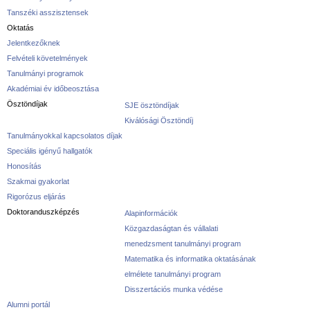
Tanszéki asszisztensek
Oktatás
Jelentkezőknek
Felvételi követelmények
Tanulmányi programok
Akadémiai év időbeosztása
Ösztöndíjak
SJE ösztöndíjak
Kiválósági Ösztöndíj
Tanulmányokkal kapcsolatos díjak
Speciális igényű hallgatók
Honosítás
Szakmai gyakorlat
Rigorózus eljárás
Doktoranduszképzés
Alapinformációk
Közgazdaságtan és vállalati
menedzsment tanulmányi program
Matematika és informatika oktatásának
elmélete tanulmányi program
Disszertációs munka védése
Alumni portál