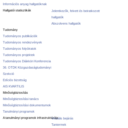
Információs anyag hallgatóknak
Hallgatói statisztikák
Jelentkezők, felvett és beiratkozott
hallgatók
Abszolvens hallgatók
Tudomány
Tudományos publikációk
Tudományos rendezvények
Tudományos folyóiratok
Tudományos projektek
Tudományos Diákköri Konferencia
36. OTDK Közgazdaságtudományi
Szekció
Edíciós bizottság
AIS KVARTILIS
Minőségbiztosítás
Minőségbiztosítási tanács
Minőségbiztosítási dokumentumok
Tanulmányi programok
A tanulmányi programok infrastruktúrája
Virtuális bejárás
Tantermek