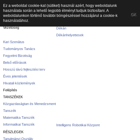
Ez a weboldal cookie-kat (sütiket) használ azért, hogy weboldalunk
használata során a lehető legjobb élményt tudjuk biztosítani. A
A kar
OK
weboldalunkon történő további böngészéssel hozzájárul a cookie-k
használatához.
A karról
Vezetőség
Dékán
Dékánhelyettesek
Kari Szenátus
Tudományos Tanács
Fegyelmi Bizottság
Belső előírások
Hosszú távú fejlesztési terv
Éves jelentések
Hivatali közlemények
Felépítés
TANSZÉKEK
Közgazdaságtan és Menedzsment
Tanszék
Matematika Tanszék
Informatikai Tanszék
Intelligens Robotikai Központ
RÉSZLEGEK
Tanulmányi Osztály