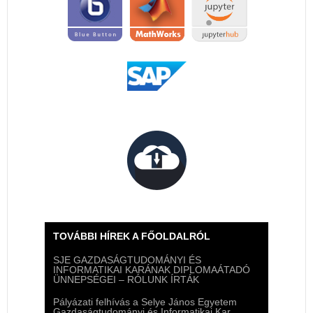
TOVÁBBI HÍREK A FŐOLDALRÓL
SJE GAZDASÁGTUDOMÁNYI ÉS
INFORMATIKAI KARÁNAK DIPLOMAÁTADÓ
ÜNNEPSÉGEI – RÓLUNK ÍRTÁK
Pályázati felhívás a Selye János Egyetem
Gazdaságtudományi és Informatikai Kar