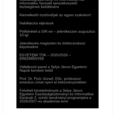
Informatika Tanszék tanszékvezetői
tisztségének betöltésére
Kiemelkedő ösztöndíjak az egyes szakokon!
Habilitációs eljárások
Pótfelvételi a GIK-en – jelentkezzen augusztus
10-ig!
Jelentkezés magiszteri és doktoranduszi
képzésekre
EGYETEMI TDK – 2025/2026 –
EREDMÉNYEK
Vállalkozói panel a Selye János Egyetemi
Napok keretein belül
Prof. Dr. Poór József, DSc. professzor
emeritus címet nyert el intézményünkben
Felvételi követelmények a Selye János
Egyetem Gazdaságtudományi és Informatikai
Karának 3. szintű tanulmányi programjaira a
2026/2027-es akadémiai évre