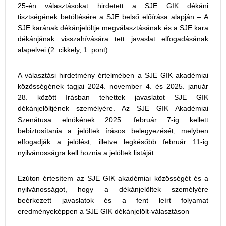
25-én választásokat hirdetett a SJE GIK dékáni
tisztségének betöltésére a SJE belső előírása alapján – A
SJE karának dékánjelöltje megválasztásának és a SJE kara
dékánjának visszahívására tett javaslat elfogadásának
alapelvei (2. cikkely, 1. pont).
A választási hirdetmény értelmében a SJE GIK akadémiai
közösségének tagjai 2024. november 4. és 2025. január
28. között írásban tehettek javaslatot SJE GIK
dékánjelöltjének személyére. Az SJE GIK Akadémiai
Szenátusa elnökének 2025. február 7-ig kellett
bebiztosítania a jelöltek írásos belegyezését, melyben
elfogadják a jelölést, illetve legkésőbb február 11-ig
nyilvánosságra kell hoznia a jelöltek listáját.
Ezúton értesítem az SJE GIK akadémiai közösségét és a
nyilvánosságot, hogy a dékánjelöltek személyére
beérkezett javaslatok és a fent leírt folyamat
eredményeképpen a SJE GIK dékánjelölt-választáson