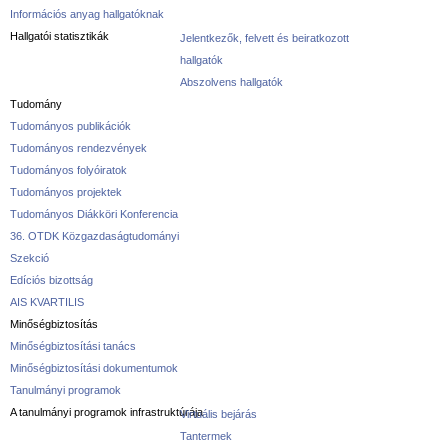
Információs anyag hallgatóknak
Hallgatói statisztikák
Jelentkezők, felvett és beiratkozott
hallgatók
Abszolvens hallgatók
Tudomány
Tudományos publikációk
Tudományos rendezvények
Tudományos folyóiratok
Tudományos projektek
Tudományos Diákköri Konferencia
36. OTDK Közgazdaságtudományi
Szekció
Edíciós bizottság
AIS KVARTILIS
Minőségbiztosítás
Minőségbiztosítási tanács
Minőségbiztosítási dokumentumok
Tanulmányi programok
A tanulmányi programok infrastruktúrája
Virtuális bejárás
Tantermek