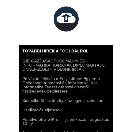
TOVÁBBI HÍREK A FŐOLDALRÓL
SJE GAZDASÁGTUDOMÁNYI ÉS
INFORMATIKAI KARÁNAK DIPLOMAÁTADÓ
ÜNNEPSÉGEI – RÓLUNK ÍRTÁK
Pályázati felhívás a Selye János Egyetem
Gazdaságtudományi és Informatikai Kar
Informatika Tanszék tanszékvezetői
tisztségének betöltésére
Kiemelkedő ösztöndíjak az egyes szakokon!
Habilitációs eljárások
Pótfelvételi a GIK-en – jelentkezzen augusztus
10-ig!