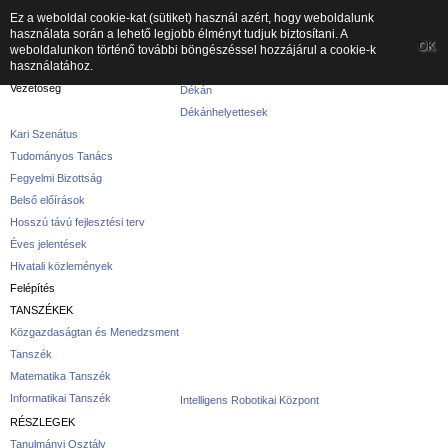
Ez a weboldal cookie-kat (sütiket) használ azért, hogy weboldalunk
használata során a lehető legjobb élményt tudjuk biztosítani. A
A kar
OK
weboldalunkon történő további böngészéssel hozzájárul a cookie-k
használatához.
A karról
Vezetőség
Dékán
Dékánhelyettesek
Kari Szenátus
Tudományos Tanács
Fegyelmi Bizottság
Belső előírások
Hosszú távú fejlesztési terv
Éves jelentések
Hivatali közlemények
Felépítés
TANSZÉKEK
Közgazdaságtan és Menedzsment
Tanszék
Matematika Tanszék
Informatikai Tanszék
Intelligens Robotikai Központ
RÉSZLEGEK
Tanulmányi Osztály