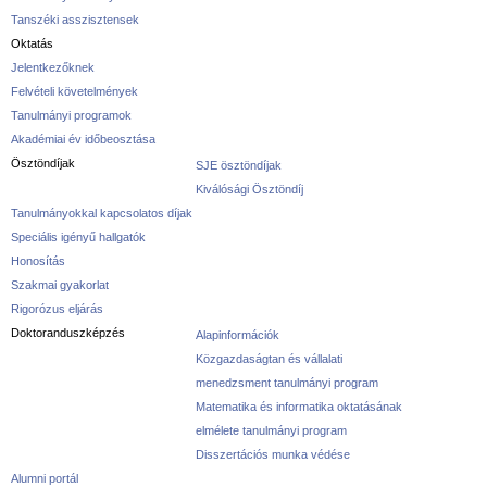
Tanszéki asszisztensek
Oktatás
Jelentkezőknek
Felvételi követelmények
Tanulmányi programok
Akadémiai év időbeosztása
Ösztöndíjak
SJE ösztöndíjak
Kiválósági Ösztöndíj
Tanulmányokkal kapcsolatos díjak
Speciális igényű hallgatók
Honosítás
Szakmai gyakorlat
Rigorózus eljárás
Doktoranduszképzés
Alapinformációk
Közgazdaságtan és vállalati
menedzsment tanulmányi program
Matematika és informatika oktatásának
elmélete tanulmányi program
Disszertációs munka védése
Alumni portál