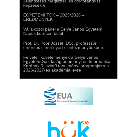
Jelentkezés magiszteri és doktoranduszi
képzésekre
EGYETEMI TDK – 2025/2026 –
EREDMÉNYEK
Vállalkozói panel a Selye János Egyetemi
Napok keretein belül
Prof. Dr. Poór József, DSc. professzor
emeritus címet nyert el intézményünkben
Felvételi követelmények a Selye János
Egyetem Gazdaságtudományi és Informatikai
Karának 3. szintű tanulmányi programjaira a
2026/2027-es akadémiai évre