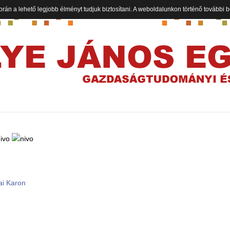
orán a lehető legjobb élményt tudjuk biztosítani. A weboldalunkon történő további
ai Karon