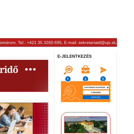
Komárom, Tel.: +421 35 3260 695, E-mail:
sekretariatd@ujs.sk
.
E-JELENTKEZÉS