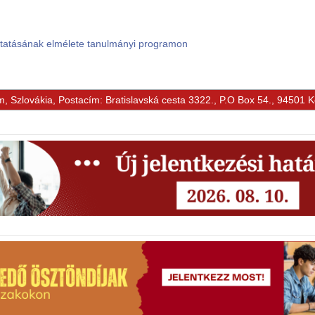
ktatásának elmélete tanulmányi programon
m, Szlovákia, Postacím: Bratislavská cesta 3322., P.O Box 54., 94501 