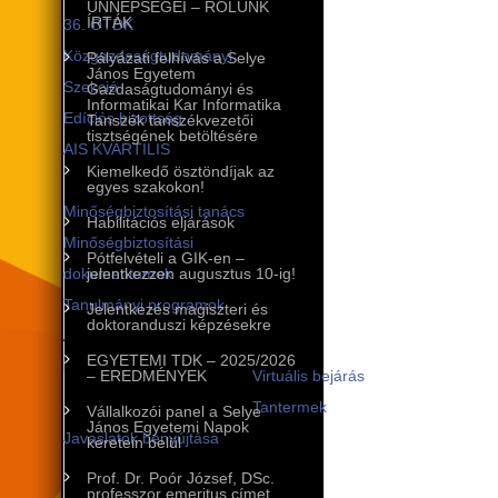
ÜNNEPSÉGEI – RÓLUNK
ÍRTÁK
36. OTDK
Közgazdaságtudományi
Pályázati felhívás a Selye
János Egyetem
Szekció
Gazdaságtudományi és
Informatikai Kar Informatika
Edíciós bizottság
Tanszék tanszékvezetői
tisztségének betöltésére
AIS KVARTILIS
Kiemelkedő ösztöndíjak az
Minőségbiztosítás
egyes szakokon!
Minőségbiztosítási tanács
Habilitációs eljárások
Minőségbiztosítási
Pótfelvételi a GIK-en –
dokumentumok
jelentkezzen augusztus 10-ig!
Tanulmányi programok
Jelentkezés magiszteri és
doktoranduszi képzésekre
A tanulmányi programok
EGYETEMI TDK – 2025/2026
infrastruktúrája
– EREDMÉNYEK
Virtuális bejárás
Tantermek
Vállalkozói panel a Selye
János Egyetemi Napok
Javaslatok benyújtása
keretein belül
Nemzetközi kapcsolatok
Prof. Dr. Poór József, DSc.
professzor emeritus címet