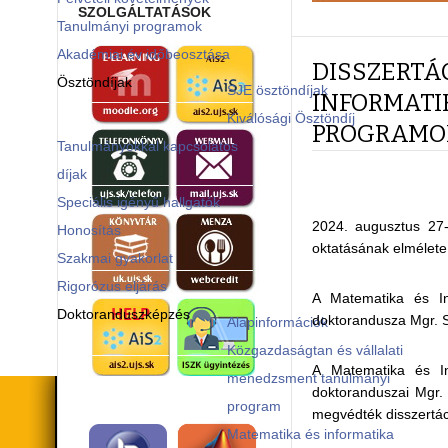
SZOLGÁLTATÁSOK
Tanulmányi programok
Akadémiai év időbeosztása
DISSZERTÁ
Ösztöndíjak
SJE ösztöndíjak
INFORMATI
Kiválósági Ösztöndíj
PROGRAMO
Tanulmányokkal kapcsolatos
díjak
Speciális igényű hallgatók
2024. augusztus 27-
Honosítás
oktatásának elmélete
Szakmai gyakorlat
Rigorózus eljárás
A Matematika és In
Doktoranduszképzés
doktorandusza Mgr. S
Alapinformációk
Közgazdaságtan és vállalati
A Matematika és In
menedzsment tanulmányi
doktoranduszai Mgr.
program
megvédték disszertá
Matematika és informatika