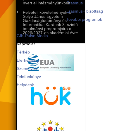
Mobilitási programok
nyert el intézményünkben
Erasmus+
Erasmus+ bizottság
Felvételi követelmények a
Selye János Egyetem
További programok
Gazdaságtudományi és
Informatikai Karának 3. szintű
Kommunikáció és PR
tanulmányi programjaira a
2026/2027-es akadémiai évre
GIK-Pulse Media
Kapcsolat
Térkép
Elérhetőség
Személyek
Telefonkönyv
Helpdesk