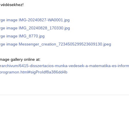
s védésekhez!
age gallery online at:
u/hirarchivum/6415-disszertacios-munka-vedesek-a-matematika-es-inform
-programon.html#sigProIdf8a386dd4b