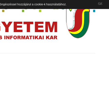
OK
 böngészéssel hozzájárul a cookie-k használatához.