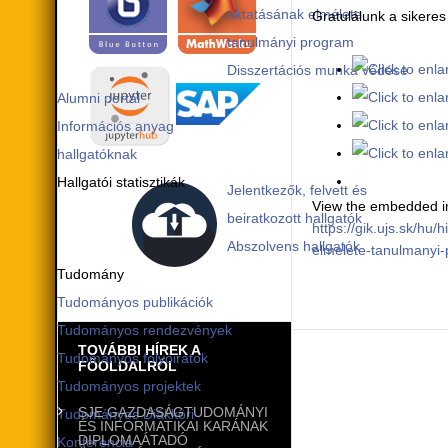
oktatásának elmélete
Gratulálunk a sikere
tanulmányi program
Disszertációs munka védése
Alumni portál
Információs anyag
hallgatóknak
Hallgatói statisztikák
Jelentkezők, felvett és
View the embedded im
beiratkozott hallgatók
https://gik.ujs.sk/h
Abszolvens hallgatók
elmelete-tanulmanyi
Tudomány
Tudományos publikációk
Tudományos rendezvények
TOVÁBBI HÍREK A
Tudományos folyóiratok
FŐOLDALRÓL
Tudományos projektek
SJE GAZDASÁGTUDOMÁNYI
Tudományos Diákköri
ÉS INFORMATIKAI KARÁNAK
DIPLOMAÁTADÓ
Konferencia