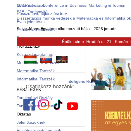
Belső előírások
MAG Scholar Conference in Business, Marketing & Tourism
SJE - Tanévnyitó
Hosszú távú fejlesztési terv
Disszertációs munka védések a Matematika és Informatika o
Éves jelentések
Selye János Egyetem alkalmazotti bálja - 2026 január
Hivatali közlemények
Felépítés
Épület címe: Hradná ul. 21., Komáro
© Free
Joomla! 3 Modules
- by
VinaGecko.com
TANSZÉKEK
Közgazdaságtan és
Menedzsment Tanszék
Matematika Tanszék
Informatikai Tanszék
Intelligens Robotikai Központ
Csatlakozz hozzánk:
RÉSZLEGEK
Tanulmányi Osztály
Tanszéki asszisztensek
Oktatás
Jelentkezőknek
Felvételi követelmények