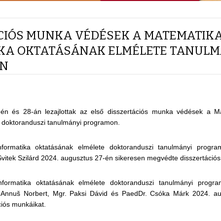
CIÓS MUNKA VÉDÉSEK A MATEMATIKA
KA OKTATÁSÁNAK ELMÉLETE TANULM
N
én és 28-án lezajlottak az első disszertációs munka védések a Ma
 doktoranduszi tanulmányi programon.
formatika oktatásának elmélete doktoranduszi tanulmányi progr
vitek Szilárd 2024. augusztus 27-én sikeresen megvédte disszertációs
formatika oktatásának elmélete doktoranduszi tanulmányi progra
 Annuš Norbert, Mgr. Paksi Dávid és PaedDr. Csóka Márk 2024. au
ciós munkáikat.