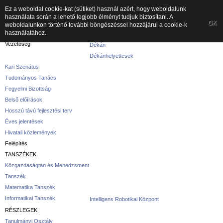
Ez a weboldal cookie-kat (sütiket) használ azért, hogy weboldalunk
használata során a lehető legjobb élményt tudjuk biztosítani. A
A kar
OK
weboldalunkon történő további böngészéssel hozzájárul a cookie-k
használatához.
A karról
Vezetőség
Dékán
Dékánhelyettesek
Kari Szenátus
Tudományos Tanács
Fegyelmi Bizottság
Belső előírások
Hosszú távú fejlesztési terv
Éves jelentések
Hivatali közlemények
Felépítés
TANSZÉKEK
Közgazdaságtan és Menedzsment
Tanszék
Matematika Tanszék
Informatikai Tanszék
Intelligens Robotikai Központ
RÉSZLEGEK
Tanulmányi Osztály