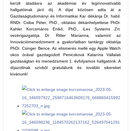
került átadásra az akadémiai év leginnovatívabb
hallgatóinak járó díj. A díjat közösen adta át a
Gazdaságtudományi és Informatikai Kar dékánja Dr. habil.
RNDr. Csiba Péter, PhD., oktatási dékánhelyettese PhDr.
Kahler Korcsmáros Enikő, PhD., iLex Systems Zrt.
vezérigazgatója Dr. Ritter Marianna, valamint az
Innovációmenedzsment a gyakorlatban tantárgy oktatója
PhDr. Csinger Bence. Az elismerés mellé egy Apple Watch
okos órával gazdagodott Penicsková Katarína Vállalati
gazdaságtan és menedzsment 1. évfolyamos hallgatónk. A
díjazottnak szívből gratulálunk és további sikereket
kívánunk!