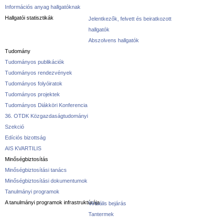
Információs anyag hallgatóknak
Hallgatói statisztikák
Jelentkezők, felvett és beiratkozott
hallgatók
Abszolvens hallgatók
Tudomány
Tudományos publikációk
Tudományos rendezvények
Tudományos folyóiratok
Tudományos projektek
Tudományos Diákköri Konferencia
36. OTDK Közgazdaságtudományi
Szekció
Edíciós bizottság
AIS KVARTILIS
Minőségbiztosítás
Minőségbiztosítási tanács
Minőségbiztosítási dokumentumok
Tanulmányi programok
A tanulmányi programok infrastruktúrája
Virtuális bejárás
Tantermek