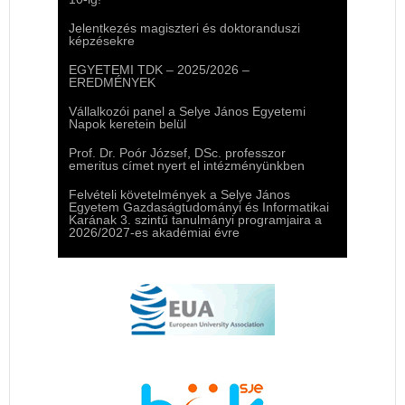
Jelentkezés magiszteri és doktoranduszi
képzésekre
EGYETEMI TDK – 2025/2026 –
EREDMÉNYEK
Vállalkozói panel a Selye János Egyetemi
Napok keretein belül
Prof. Dr. Poór József, DSc. professzor
emeritus címet nyert el intézményünkben
Felvételi követelmények a Selye János
Egyetem Gazdaságtudományi és Informatikai
Karának 3. szintű tanulmányi programjaira a
2026/2027-es akadémiai évre