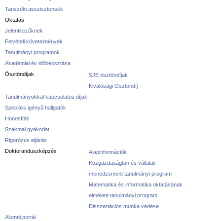
Tanszéki asszisztensek
Oktatás
Jelentkezőknek
Felvételi követelmények
Tanulmányi programok
Akadémiai év időbeosztása
Ösztöndíjak
SJE ösztöndíjak
Kiválósági Ösztöndíj
Tanulmányokkal kapcsolatos díjak
Speciális igényű hallgatók
Honosítás
Szakmai gyakorlat
Rigorózus eljárás
Doktoranduszképzés
Alapinformációk
Közgazdaságtan és vállalati
menedzsment tanulmányi program
Matematika és informatika oktatásának
elmélete tanulmányi program
Disszertációs munka védése
Alumni portál