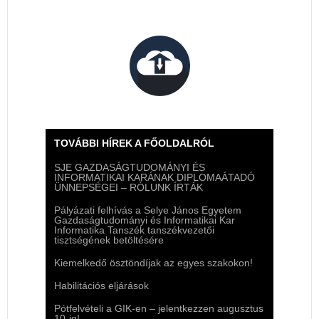
TOVÁBBI HÍREK A FŐOLDALRÓL
SJE GAZDASÁGTUDOMÁNYI ÉS
INFORMATIKAI KARÁNAK DIPLOMAÁTADÓ
ÜNNEPSÉGEI – RÓLUNK ÍRTÁK
Pályázati felhívás a Selye János Egyetem
Gazdaságtudományi és Informatikai Kar
Informatika Tanszék tanszékvezetői
tisztségének betöltésére
Kiemelkedő ösztöndíjak az egyes szakokon!
Habilitációs eljárások
Pótfelvételi a GIK-en – jelentkezzen augusztus
10-ig!