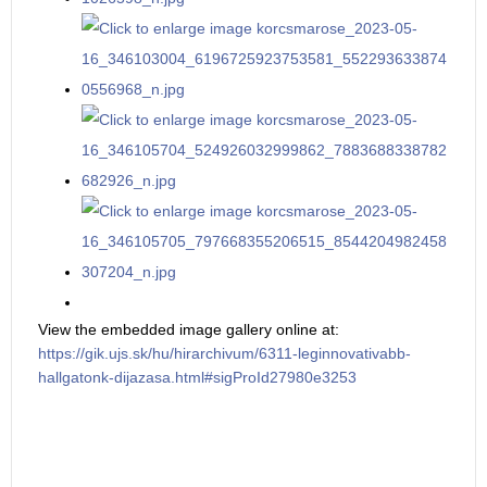
View the embedded image gallery online at:
https://gik.ujs.sk/hu/hirarchivum/6311-leginnovativabb-
hallgatonk-dijazasa.html#sigProId27980e3253