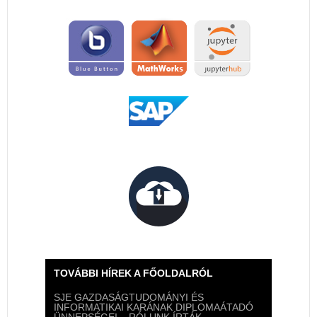
TOVÁBBI HÍREK A FŐOLDALRÓL
SJE GAZDASÁGTUDOMÁNYI ÉS
INFORMATIKAI KARÁNAK DIPLOMAÁTADÓ