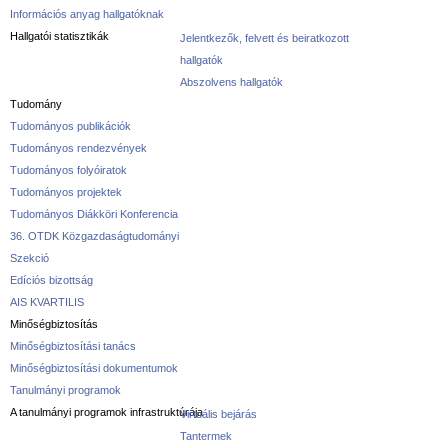
Információs anyag hallgatóknak
Hallgatói statisztikák
Jelentkezők, felvett és beiratkozott
hallgatók
Abszolvens hallgatók
Tudomány
Tudományos publikációk
Tudományos rendezvények
Tudományos folyóiratok
Tudományos projektek
Tudományos Diákköri Konferencia
36. OTDK Közgazdaságtudományi
Szekció
Edíciós bizottság
AIS KVARTILIS
Minőségbiztosítás
Minőségbiztosítási tanács
Minőségbiztosítási dokumentumok
Tanulmányi programok
A tanulmányi programok infrastruktúrája
Virtuális bejárás
Tantermek