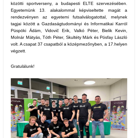
közötti sportverseny, a budapesti ELTE szervezésében.
Egyetemünk 13. alakalommal képviseltette magát a
rendezvényen az egyetemi futsalválogatottal, melynek
tagjai között a Gazdaságtudományi és Informatikai Karról
Püspöki Ádám, Vidovič Erik, Valkó Péter, Bielik Kevin,
Molnár Mátyás, Tóth Péter, Skultéty Márk és Pósfay László
volt. A csapat 37 csapatból a középmezőnyben, a 17.helyen
végzett.
Gratulálunk!