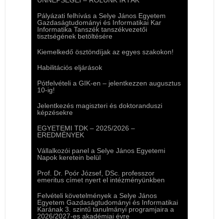
ÜNNEPSÉGEI – RÓLUNK ÍRTÁK
Pályázati felhívás a Selye János Egyetem
Gazdaságtudományi és Informatikai Kar
Informatika Tanszék tanszékvezetői
tisztségének betöltésére
Kiemelkedő ösztöndíjak az egyes szakokon!
Habilitációs eljárások
Pótfelvételi a GIK-en – jelentkezzen augusztus
10-ig!
Jelentkezés magiszteri és doktoranduszi
képzésekre
EGYETEMI TDK – 2025/2026 –
EREDMÉNYEK
Vállalkozói panel a Selye János Egyetemi
Napok keretein belül
Prof. Dr. Poór József, DSc. professzor
emeritus címet nyert el intézményünkben
Felvételi követelmények a Selye János
Egyetem Gazdaságtudományi és Informatikai
Karának 3. szintű tanulmányi programjaira a
2026/2027-es akadémiai évre