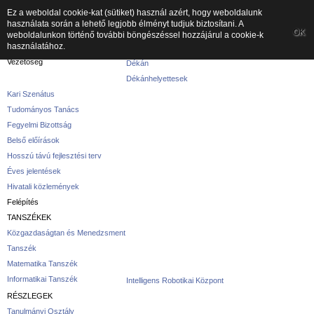
Ez a weboldal cookie-kat (sütiket) használ azért, hogy weboldalunk
használata során a lehető legjobb élményt tudjuk biztosítani. A
A kar
OK
weboldalunkon történő további böngészéssel hozzájárul a cookie-k
használatához.
A karról
Vezetőség
Dékán
Dékánhelyettesek
Kari Szenátus
Tudományos Tanács
Fegyelmi Bizottság
Belső előírások
Hosszú távú fejlesztési terv
Éves jelentések
Hivatali közlemények
Felépítés
TANSZÉKEK
Közgazdaságtan és Menedzsment
Tanszék
Matematika Tanszék
Informatikai Tanszék
Intelligens Robotikai Központ
RÉSZLEGEK
Tanulmányi Osztály