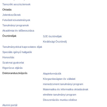
Tanszéki asszisztensek
Oktatás
Jelentkezőknek
Felvételi követelmények
Tanulmányi programok
Akadémiai év időbeosztása
Ösztöndíjak
SJE ösztöndíjak
Kiválósági Ösztöndíj
Tanulmányokkal kapcsolatos díjak
Speciális igényű hallgatók
Honosítás
Szakmai gyakorlat
Rigorózus eljárás
Doktoranduszképzés
Alapinformációk
Közgazdaságtan és vállalati
menedzsment tanulmányi program
Matematika és informatika oktatásának
elmélete tanulmányi program
Disszertációs munka védése
Alumni portál