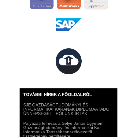
TOVÁBBI HÍREK A FŐOLDALRÓL
SJE GAZDASÁGTUDOMÁNYI ÉS
INFORMATIKAI KARÁNAK DIPLOMAÁTADÓ
ÜNNEPSÉGEI – RÓLUNK ÍRTÁK
Pályázati felhívás a Selye János Egyetem
Gazdaságtudományi és Informatikai Kar
Informatika Tanszék tanszékvezetői
tisztségének betöltésére