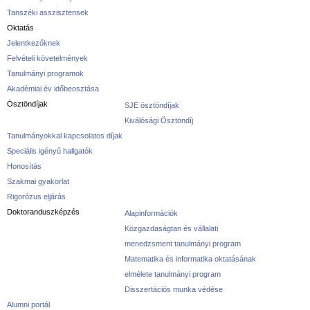
Tanszéki asszisztensek
Oktatás
Jelentkezőknek
Felvételi követelmények
Tanulmányi programok
Akadémiai év időbeosztása
Ösztöndíjak
SJE ösztöndíjak
Kiválósági Ösztöndíj
Tanulmányokkal kapcsolatos díjak
Speciális igényű hallgatók
Honosítás
Szakmai gyakorlat
Rigorózus eljárás
Doktoranduszképzés
Alapinformációk
Közgazdaságtan és vállalati
menedzsment tanulmányi program
Matematika és informatika oktatásának
elmélete tanulmányi program
Disszertációs munka védése
Alumni portál