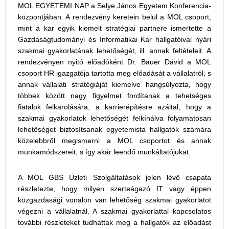
MOL EGYETEMI NAP a Selye János Egyetem Konferencia-
központjában. A rendezvény keretein belül a MOL csoport,
mint a kar egyik kiemelt stratégiai partnere ismertette a
Gazdaságtudományi és Informatikai Kar hallgatóival nyári
szakmai gyakorlatának lehetőségét, ill. annak feltételeit. A
rendezvényen nyitó előadóként Dr. Bauer Dávid a MOL
csoport HR igazgatója tartotta meg előadását a vállalatról, s
annak vállalati stratégiáját kiemelve hangsúlyozta, hogy
többek között nagy figyelmet fordítanak a tehetséges
fiatalok felkarolására, a karrierépítésre azáltal, hogy a
szakmai gyakorlatok lehetőségét felkínálva folyamatosan
lehetőséget biztosítsanak egyetemista hallgatók számára
közelebbről megismerni a MOL csoportot és annak
munkamódszereit, s így akár leendő munkáltatójukat.
A MOL GBS Üzleti Szolgáltatások jelen lévő csapata
részletezte, hogy milyen szerteágazó IT vagy éppen
közgazdasági vonalon van lehetőség szakmai gyakorlatot
végezni a vállalatnál. A szakmai gyakorlattal kapcsolatos
további részleteket tudhattak meg a hallgatók az előadást