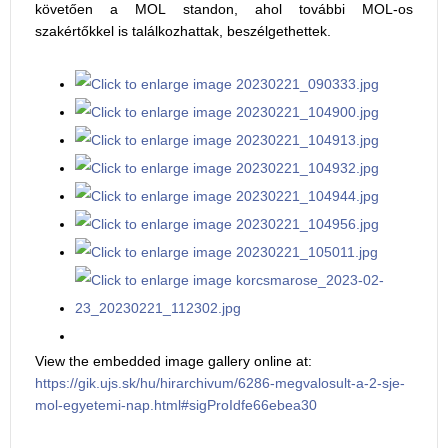
követően a MOL standon, ahol további MOL-os
szakértőkkel is találkozhattak, beszélgethettek.
View the embedded image gallery online at:
https://gik.ujs.sk/hu/hirarchivum/6286-megvalosult-a-2-sje-
mol-egyetemi-nap.html#sigProIdfe66ebea30