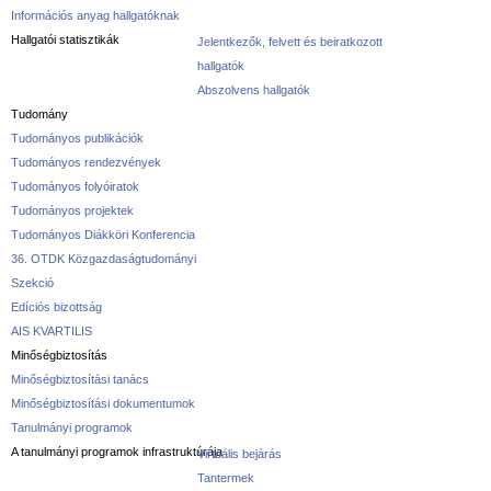
Információs anyag hallgatóknak
Hallgatói statisztikák
Jelentkezők, felvett és beiratkozott
hallgatók
Abszolvens hallgatók
Tudomány
Tudományos publikációk
Tudományos rendezvények
Tudományos folyóiratok
Tudományos projektek
Tudományos Diákköri Konferencia
36. OTDK Közgazdaságtudományi
Szekció
Edíciós bizottság
AIS KVARTILIS
Minőségbiztosítás
Minőségbiztosítási tanács
Minőségbiztosítási dokumentumok
Tanulmányi programok
A tanulmányi programok infrastruktúrája
Virtuális bejárás
Tantermek