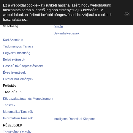
Ez a weboldal cookie-kat (sütiket) használ azért, hogy weboldalunk
használata során a lehető legjobb élményt tudjuk biztosítani. A
A kar
OK
weboldalunkon történő további böngészéssel hozzájárul a cookie-k
használatához.
A karról
Vezetőség
Dékán
Dékánhelyettesek
Kari Szenátus
Tudományos Tanács
Fegyelmi Bizottság
Belső előírások
Hosszú távú fejlesztési terv
Éves jelentések
Hivatali közlemények
Felépítés
TANSZÉKEK
Közgazdaságtan és Menedzsment
Tanszék
Matematika Tanszék
Informatikai Tanszék
Intelligens Robotikai Központ
RÉSZLEGEK
Tanulmányi Osztály