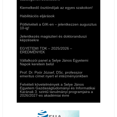
Kiemelkedő ösztöndíjak az egyes szakokon!
Habilitációs eljárások
Pótfelvételi a GIK-en – jelentkezzen augusztus
10-ig!
Jelentkezés magiszteri és doktoranduszi
képzésekre
EGYETEMI TDK – 2025/2026 –
EREDMÉNYEK
Vállalkozói panel a Selye János Egyetemi
Napok keretein belül
Prof. Dr. Poór József, DSc. professzor
emeritus címet nyert el intézményünkben
Felvételi követelmények a Selye János
Egyetem Gazdaságtudományi és Informatikai
Karának 3. szintű tanulmányi programjaira a
2026/2027-es akadémiai évre