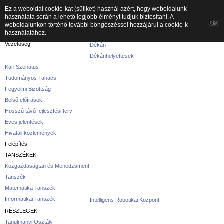
Ez a weboldal cookie-kat (sütiket) használ azért, hogy weboldalunk
használata során a lehető legjobb élményt tudjuk biztosítani. A
A kar
OK
weboldalunkon történő további böngészéssel hozzájárul a cookie-k
használatához.
A karról
Vezetőség
Dékán
Dékánhelyettesek
Kari Szenátus
Tudományos Tanács
Fegyelmi Bizottság
Belső előírások
Hosszú távú fejlesztési terv
Éves jelentések
Hivatali közlemények
Felépítés
TANSZÉKEK
Közgazdaságtan és Menedzsment
Tanszék
Matematika Tanszék
Informatikai Tanszék
Intelligens Robotikai Központ
RÉSZLEGEK
Tanulmányi Osztály