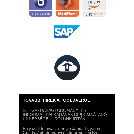
TOVÁBBI HÍREK A FŐOLDALRÓL
SJE GAZDASÁGTUDOMÁNYI ÉS
INFORMATIKAI KARÁNAK DIPLOMAÁTADÓ
ÜNNEPSÉGEI – RÓLUNK ÍRTÁK
Pályázati felhívás a Selye János Egyetem
Gazdaságtudományi és Informatikai Kar