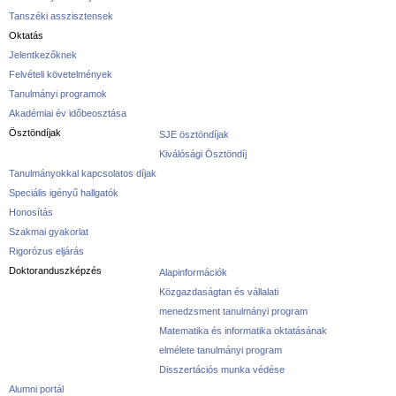
Tanszéki asszisztensek
Oktatás
Jelentkezőknek
Felvételi követelmények
Tanulmányi programok
Akadémiai év időbeosztása
Ösztöndíjak
SJE ösztöndíjak
Kiválósági Ösztöndíj
Tanulmányokkal kapcsolatos díjak
Speciális igényű hallgatók
Honosítás
Szakmai gyakorlat
Rigorózus eljárás
Doktoranduszképzés
Alapinformációk
Közgazdaságtan és vállalati
menedzsment tanulmányi program
Matematika és informatika oktatásának
elmélete tanulmányi program
Disszertációs munka védése
Alumni portál