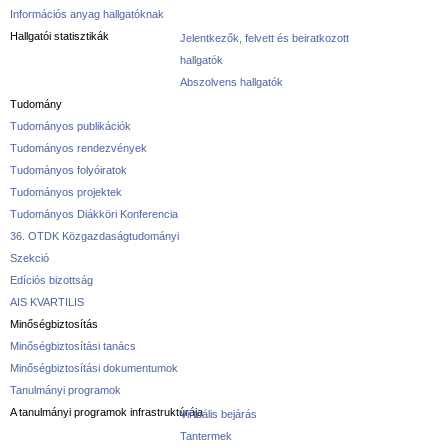
Információs anyag hallgatóknak
Hallgatói statisztikák
Jelentkezők, felvett és beiratkozott
hallgatók
Abszolvens hallgatók
Tudomány
Tudományos publikációk
Tudományos rendezvények
Tudományos folyóiratok
Tudományos projektek
Tudományos Diákköri Konferencia
36. OTDK Közgazdaságtudományi
Szekció
Edíciós bizottság
AIS KVARTILIS
Minőségbiztosítás
Minőségbiztosítási tanács
Minőségbiztosítási dokumentumok
Tanulmányi programok
A tanulmányi programok infrastruktúrája
Virtuális bejárás
Tantermek