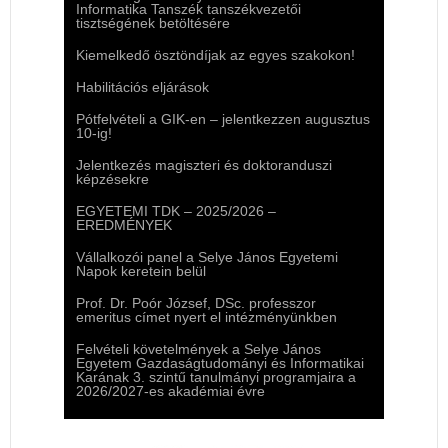
Informatika Tanszék tanszékvezetői
tisztségének betöltésére
Kiemelkedő ösztöndíjak az egyes szakokon!
Habilitációs eljárások
Pótfelvételi a GIK-en – jelentkezzen augusztus
10-ig!
Jelentkezés magiszteri és doktoranduszi
képzésekre
EGYETEMI TDK – 2025/2026 –
EREDMÉNYEK
Vállalkozói panel a Selye János Egyetemi
Napok keretein belül
Prof. Dr. Poór József, DSc. professzor
emeritus címet nyert el intézményünkben
Felvételi követelmények a Selye János
Egyetem Gazdaságtudományi és Informatikai
Karának 3. szintű tanulmányi programjaira a
2026/2027-es akadémiai évre