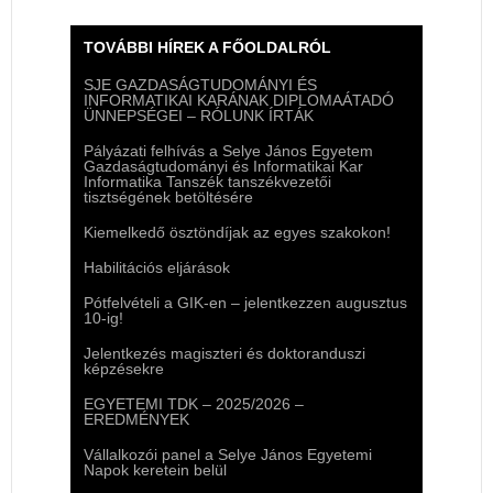
TOVÁBBI HÍREK A FŐOLDALRÓL
SJE GAZDASÁGTUDOMÁNYI ÉS
INFORMATIKAI KARÁNAK DIPLOMAÁTADÓ
ÜNNEPSÉGEI – RÓLUNK ÍRTÁK
Pályázati felhívás a Selye János Egyetem
Gazdaságtudományi és Informatikai Kar
Informatika Tanszék tanszékvezetői
tisztségének betöltésére
Kiemelkedő ösztöndíjak az egyes szakokon!
Habilitációs eljárások
Pótfelvételi a GIK-en – jelentkezzen augusztus
10-ig!
Jelentkezés magiszteri és doktoranduszi
képzésekre
EGYETEMI TDK – 2025/2026 –
EREDMÉNYEK
Vállalkozói panel a Selye János Egyetemi
Napok keretein belül