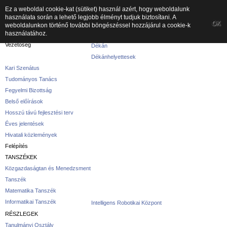
Ez a weboldal cookie-kat (sütiket) használ azért, hogy weboldalunk
használata során a lehető legjobb élményt tudjuk biztosítani. A
A kar
OK
weboldalunkon történő további böngészéssel hozzájárul a cookie-k
használatához.
A karról
Vezetőség
Dékán
Dékánhelyettesek
Kari Szenátus
Tudományos Tanács
Fegyelmi Bizottság
Belső előírások
Hosszú távú fejlesztési terv
Éves jelentések
Hivatali közlemények
Felépítés
TANSZÉKEK
Közgazdaságtan és Menedzsment
Tanszék
Matematika Tanszék
Informatikai Tanszék
Intelligens Robotikai Központ
RÉSZLEGEK
Tanulmányi Osztály