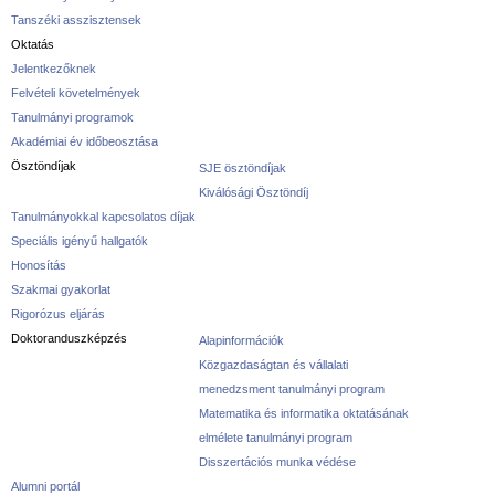
Tanszéki asszisztensek
Oktatás
Jelentkezőknek
Felvételi követelmények
Tanulmányi programok
Akadémiai év időbeosztása
Ösztöndíjak
SJE ösztöndíjak
Kiválósági Ösztöndíj
Tanulmányokkal kapcsolatos díjak
Speciális igényű hallgatók
Honosítás
Szakmai gyakorlat
Rigorózus eljárás
Doktoranduszképzés
Alapinformációk
Közgazdaságtan és vállalati
menedzsment tanulmányi program
Matematika és informatika oktatásának
elmélete tanulmányi program
Disszertációs munka védése
Alumni portál