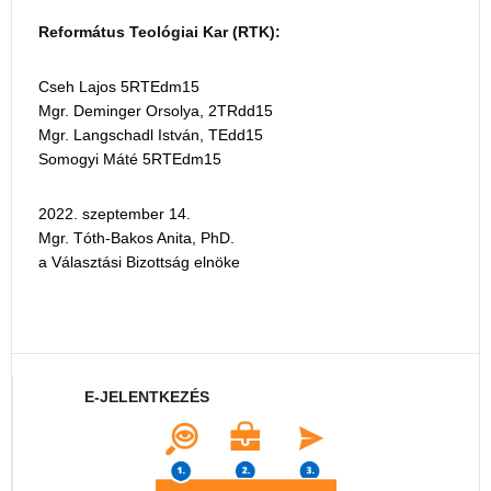
Református Teológiai Kar (RTK):
Cseh Lajos 5RTEdm15
Mgr. Deminger Orsolya, 2TRdd15
Mgr. Langschadl István, TEdd15
Somogyi Máté 5RTEdm15
2022. szeptember 14.
Mgr. Tóth-Bakos Anita, PhD.
a Választási Bizottság elnöke
E-JELENTKEZÉS