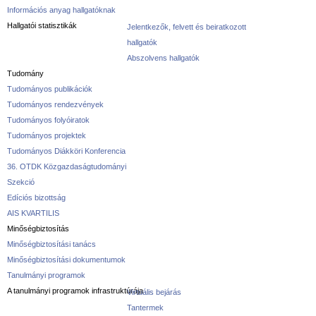
Információs anyag hallgatóknak
Hallgatói statisztikák
Jelentkezők, felvett és beiratkozott
hallgatók
Abszolvens hallgatók
Tudomány
Tudományos publikációk
Tudományos rendezvények
Tudományos folyóiratok
Tudományos projektek
Tudományos Diákköri Konferencia
36. OTDK Közgazdaságtudományi
Szekció
Edíciós bizottság
AIS KVARTILIS
Minőségbiztosítás
Minőségbiztosítási tanács
Minőségbiztosítási dokumentumok
Tanulmányi programok
A tanulmányi programok infrastruktúrája
Virtuális bejárás
Tantermek