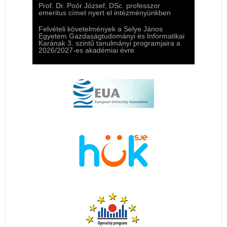
Prof. Dr. Poór József, DSc. professzor
emeritus címet nyert el intézményünkben
Felvételi követelmények a Selye János
Egyetem Gazdaságtudományi és Informatikai
Karának 3. szintű tanulmányi programjaira a
2026/2027-es akadémiai évre