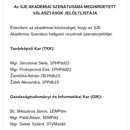
Az SJE AKADÉMIAI SZENÁTUSÁBA MEGHIRDETETT
VÁLASZTÁSOK JELÖLTLISTÁJA
Értesítem az akadémiai közösséget, hogy az SJE
Akadémiai Szenátus hallgatói részének szenátorjelöltjei:
Tanárképző Kar (TKK):
Mgr. Járosiová Stela, 1PHPdd22
Mgr. Prokopcová Eva, 1PHPdd22
Žemlička Adrián 2B-HIdb15
Židek Alexandra, 2PPdb15
Gazdaságtudományi és Informatikai Kar (GIK):
Bc. Mészáros János, 1EMPdm
Mgr. Páldi Adam, 3EMPdd
Mgr. Svitek Szilárd, 3TVMaIdd