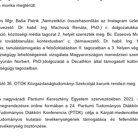
s munka megtérült.
s Mgr. Baša Patrik „Nemzetközi összehasonlítás az Instagram üzleti 
mavezető: Dr. habil. Ing. Machová Renáta, PhD.) c. dolgozatukk
ó, közösségi média tagozat 2. helyét szerezték meg. Bc. Esseová Mo
se továbbtanulási kontextusban“ c. (témavezető: Dr. habil. Ing
s, tanulástámogatás a felsőoktatásban II. tagozatban a 3. helyen végz
szségügy lehetőségeinek vizsgálata Magyarországon menedzseri szem
urián Norbert, PhD.)dolgozatát a Decathlon által támogatott különd
ségügy tagozatban.
rülő 36. OTDK Közgazdaságtudományi Szekcióját karunk rendezi meg.
A nagyváradi Partiumi Keresztény Egyetem szervezésében 2021. m
megrendezésre online formában a 24. Partiumi Tudományos Diákköri
Tudományos Diákköri Konferencia (PTDK) célja a Kárpát‐medencében
tudományos kutatási tevékenységének támogatása és fellendít
tevékenység ösztönzése.