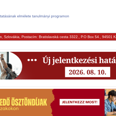
ktatásának elmélete tanulmányi programon
m, Szlovákia, Postacím: Bratislavská cesta 3322., P.O Box 54., 94501 