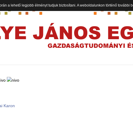
orán a lehető legjobb élményt tudjuk biztosítani. A weboldalunkon történő további
ai Karon