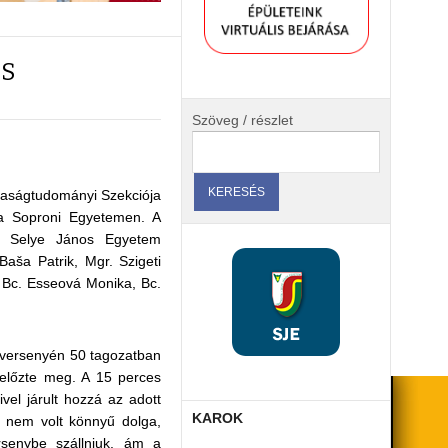
OS
Szöveg / részlet
aságtudományi Szekciója
 a Soproni Egyetemen. A
 a Selye János Egyetem
aša Patrik, Mgr. Szigeti
, Bc. Esseová Monika, Bc.
b versenyén 50 tagozatban
 előzte meg. A 15 perces
vel járult hozzá az adott
KAROK
ak nem volt könnyű dolga,
ersenybe szállniuk, ám a