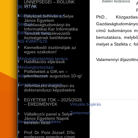
ÜNNEPSÉGEI – RÓLUNK
ÍRTÁK
36. OTDK
Közgazdaságtudományi
Pályázati felhívás a Selye
PhD., Közgazdasá
János Egyetem
Gazdaságtudományok 2
Szekció
Gazdaságtudományi és
Informatikai Kar Informatika
című tudományos mu
Edíciós bizottság
Tanszék tanszékvezetői
bemutatásra, melyből
tisztségének betöltésére
AIS KVARTILIS
melyet a Staféta c. f
Kiemelkedő ösztöndíjak az
Minőségbiztosítás
egyes szakokon!
Minőségbiztosítási tanács
Valamennyi díjazottna
Habilitációs eljárások
Minőségbiztosítási
Pótfelvételi a GIK-en –
dokumentumok
jelentkezzen augusztus 10-ig!
Tanulmányi programok
Jelentkezés magiszteri és
doktoranduszi képzésekre
A tanulmányi programok
EGYETEMI TDK – 2025/2026
infrastruktúrája
– EREDMÉNYEK
Virtuális bejárás
Tantermek
Vállalkozói panel a Selye
János Egyetemi Napok
Javaslatok benyújtása
keretein belül
Nemzetközi kapcsolatok
Prof. Dr. Poór József, DSc.
professzor emeritus címet