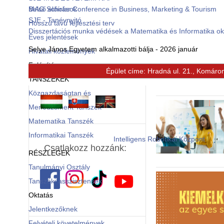
Belső előírások
MAG Scholar Conference in Business, Marketing & Tourism
SJE - Tanévnyitó
Hosszú távú fejlesztési terv
Disszertációs munka védések a Matematika és Informatika o
Éves jelentések
Selye János Egyetem alkalmazotti bálja - 2026 január
Hivatali közlemények
Felépítés
Épület címe: Hradná ul. 21., Komáro
© Free
Joomla! 3 Modules
- by
VinaGecko.com
TANSZÉKEK
Közgazdaságtan és
Menedzsment Tanszék
Matematika Tanszék
Informatikai Tanszék
Intelligens Robotikai Központ
Csatlakozz hozzánk:
RÉSZLEGEK
Tanulmányi Osztály
Tanszéki asszisztensek
Oktatás
Jelentkezőknek
Felvételi követelmények