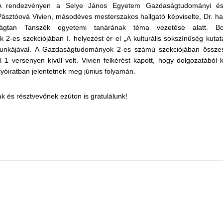
A rendezvényen a Selye János Egyetem Gazdaságtudományi és I
Pásztóová Vivien, másodéves mesterszakos hallgató képviselte, Dr. hab
gtan Tanszék egyetemi tanárának téma vezetése alatt. Bc
-es szekciójában I. helyezést ér el „A kulturális sokszínűség kutat
nkájával. A Gazdaságtudományok 2-es számú szekciójában összes
 1 versenyen kívül volt. Vivien felkérést kapott, hogy dolgozatából k
olyóiratban jelentetnek meg június folyamán.
k és résztvevőnek ezúton is gratulálunk!