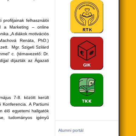
profiljainak felhasználói
al a Marketing – online
nika „A diákok motivációs
. Machová Renáta, PhD.)
ett. Mgr. Szigeti Szilárd
mel“ c. (témavezető: Dr.
íjjal díjazták az Ágazati
ájus 7-8. között került
 Konferencia. A Partiumi
 élő egyetemi hallgatók
ése, tudományos igényű
Alumni portál