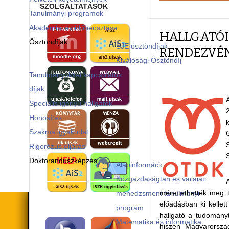
SZOLGÁLTATÁSOK
Tanulmányi programok
Akadémiai év időbeosztása
HALLGATÓI
Ösztöndíjak
SJE ösztöndíjak
RENDEZVÉ
Kiválósági Ösztöndíj
Tanulmányokkal kapcsolatos
díjak
Speciális igényű hallgatók
Honosítás
Szakmai gyakorlat
Rigorózus eljárás
Doktoranduszképzés
Alapinformációk
Közgazdaságtan és vállalati
mérettethették meg t
menedzsment tanulmányi
előadásban ki kellet
program
hallgató a tudományt
Matematika és informatika
hiszen Magyarország