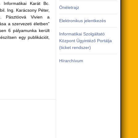
nformatikai Karát Bc.
Önéletrajz
il. Ing. Karácsony Péter,
. Pásztóová Vivien a
Elektronikus jelentkezés
ása a szervezeti életben”
en 6 pályamunka került
Informatikai Szolgáltató
észítsen egy publikációt,
Központ Ügyintéző Portálja
(ticket rendszer)
Hírarchívum