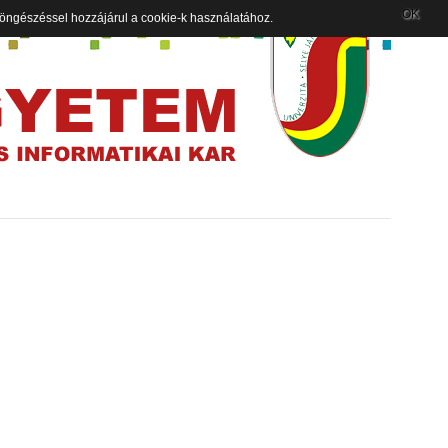
OK
 böngészéssel hozzájárul a cookie-k használatához.