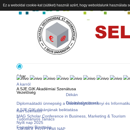
Ez a weboldal cookie-kat (sütiket) használ azért, hogy weboldalunk használata s
A kar
A karról
A SJE GIK Akadémiai Szenátusa
Vezetőség
Dékán
Dékánhelyettesek
Diplomaátadó ünnepség a Gazdaságtudományi és Informatik
A SJE GIK dékánjának beiktatása
Kari Szenátus
MAG Scholar Conference in Business, Marketing & Tourism
Tudományos Tanács
Nyílt nap 2025
Fegyelmi Bizottság
SJE-MOL EGYETEMI NAP