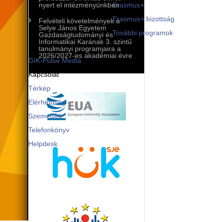
Mobilitási programok
nyert el intézményünkben
Erasmus+
Erasmus+ bizottság
Felvételi követelmények a
Selye János Egyetem
További programok
Gazdaságtudományi és
Informatikai Karának 3. szintű
Kommunikáció és PR
tanulmányi programjaira a
2026/2027-es akadémiai évre
GIK-Pulse Media
Kapcsolat
Térkép
Elérhetőség
Személyek
Telefonkönyv
Helpdesk