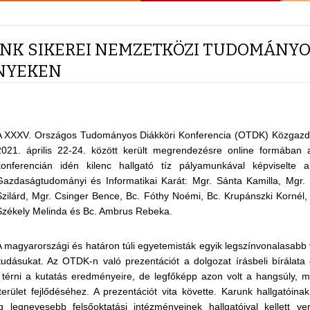
NK SIKEREI NEMZETKÖZI TUDOMÁNY
NYEKEN
A XXXV. Országos Tudományos Diákköri Konferencia (OTDK) Közgazd
2021. április 22-24. között került megrendezésre online formában
konferencián idén kilenc hallgató tíz pályamunkával képviselte
Gazdaságtudományi és Informatikai Karát: Mgr. Sánta Kamilla, Mgr. B
Szilárd, Mgr. Csinger Bence, Bc. Fóthy Noémi, Bc. Krupánszki Kornél
Székely Melinda és Bc. Ambrus Rebeka.
A magyarországi és határon túli egyetemisták egyik legszínvonalasab
udásukat. Az OTDK-n való prezentációt a dolgozat írásbeli bírálata
t térni a kutatás eredményeire, de legfőképp azon volt a hangsúly, mi
erület fejlődéséhez. A prezentációt vita követte. Karunk hallgatóin
 legnevesebb felsőoktatási intézményeinek hallgatóival kellett v