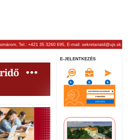
Komárom, Tel.: +421 35 3260 695, E-mail:
sekretariatd@ujs.sk
.
E-JELENTKEZÉS