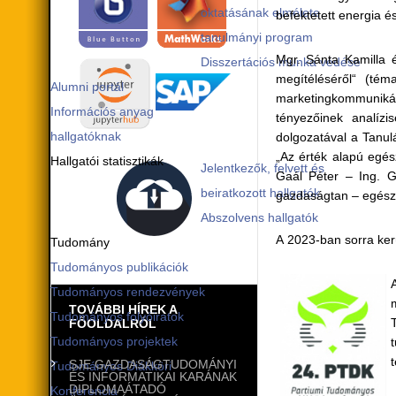
oktatásának elmélete
befektetett energia é
tanulmányi program
Mgr. Sánta Kamilla é
Disszertációs munka védése
megítéléséről“ (té
Alumni portál
marketingkommunikáci
Információs anyag
tényezőinek analízi
hallgatóknak
dolgozatával a Tanulá
„Az érték alapú egé
Hallgatói statisztikák
Jelentkezők, felvett és
Gaál Péter – Ing. Gy
beiratkozott hallgatók
gazdaságtan – egész
Abszolvens hallgatók
A 2023-ban sorra ke
Tudomány
Tudományos publikációk
Tudományos rendezvények
TOVÁBBI HÍREK A
Tudományos folyóiratok
FŐOLDALRÓL
Tudományos projektek
SJE GAZDASÁGTUDOMÁNYI
Tudományos Diákköri
ÉS INFORMATIKAI KARÁNAK
DIPLOMAÁTADÓ
Konferencia