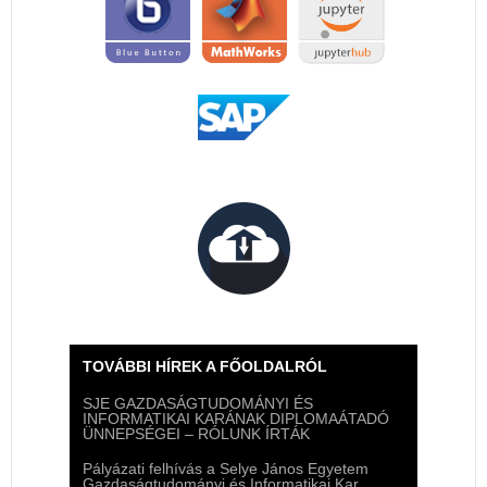
TOVÁBBI HÍREK A FŐOLDALRÓL
SJE GAZDASÁGTUDOMÁNYI ÉS
INFORMATIKAI KARÁNAK DIPLOMAÁTADÓ
ÜNNEPSÉGEI – RÓLUNK ÍRTÁK
Pályázati felhívás a Selye János Egyetem
Gazdaságtudományi és Informatikai Kar