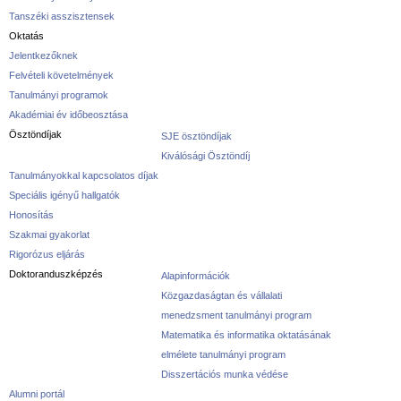
Tanszéki asszisztensek
Oktatás
Jelentkezőknek
Felvételi követelmények
Tanulmányi programok
Akadémiai év időbeosztása
Ösztöndíjak
SJE ösztöndíjak
Kiválósági Ösztöndíj
Tanulmányokkal kapcsolatos díjak
Speciális igényű hallgatók
Honosítás
Szakmai gyakorlat
Rigorózus eljárás
Doktoranduszképzés
Alapinformációk
Közgazdaságtan és vállalati
menedzsment tanulmányi program
Matematika és informatika oktatásának
elmélete tanulmányi program
Disszertációs munka védése
Alumni portál