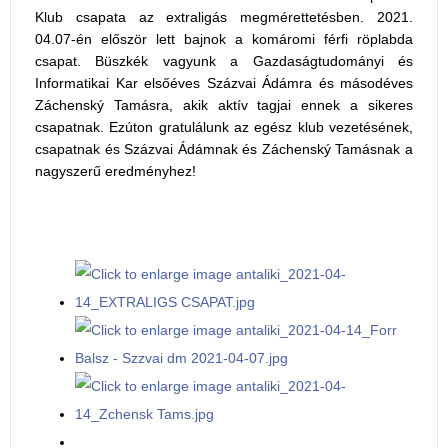
Klub csapata az extraligás megmérettetésben. 2021.
04.07-én először lett bajnok a komáromi férfi röplabda
csapat. Büszkék vagyunk a Gazdaságtudományi és
Informatikai Kar elsőéves Százvai Ádámra és másodéves
Záchenský Tamásra, akik aktív tagjai ennek a sikeres
csapatnak. Ezúton gratulálunk az egész klub vezetésének,
csapatnak és Százvai Ádámnak és Záchenský Tamásnak a
nagyszerű eredményhez!