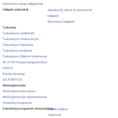
Információs anyag hallgatóknak
Hallgatói statisztikák
Jelentkezők, felvett és beiratkozott
hallgatók
Abszolvens hallgatók
Tudomány
Tudományos publikációk
Tudományos rendezvények
Tudományos folyóiratok
Tudományos projektek
Tudományos Diákköri Konferencia
36. OTDK Közgazdaságtudományi
Szekció
Edíciós bizottság
AIS KVARTILIS
Minőségbiztosítás
Minőségbiztosítási tanács
Minőségbiztosítási dokumentumok
Tanulmányi programok
A tanulmányi programok infrastruktúrája
Virtuális bejárás
Tantermek