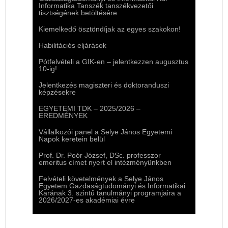
Informatika Tanszék tanszékvezetői
tisztségének betöltésére
Kiemelkedő ösztöndíjak az egyes szakokon!
Habilitációs eljárások
Pótfelvételi a GIK-en – jelentkezzen augusztus
10-ig!
Jelentkezés magiszteri és doktoranduszi
képzésekre
EGYETEMI TDK – 2025/2026 –
EREDMÉNYEK
Vállalkozói panel a Selye János Egyetemi
Napok keretein belül
Prof. Dr. Poór József, DSc. professzor
emeritus címet nyert el intézményünkben
Felvételi követelmények a Selye János
Egyetem Gazdaságtudományi és Informatikai
Karának 3. szintű tanulmányi programjaira a
2026/2027-es akadémiai évre