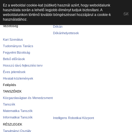
Ez a weboldal cookie-kat (sütiket) használ azért, hogy weboldalunk
használata során a lehető legjobb élményt tudjuk biztosítani. A
A kar
OK
weboldalunkon történő további böngészéssel hozzájárul a cookie-k
használatához.
A karról
Vezetőség
Dékán
Dékánhelyettesek
Kari Szenátus
Tudományos Tanács
Fegyelmi Bizottság
Belső előírások
Hosszú távú fejlesztési terv
Éves jelentések
Hivatali közlemények
Felépítés
TANSZÉKEK
Közgazdaságtan és Menedzsment
Tanszék
Matematika Tanszék
Informatikai Tanszék
Intelligens Robotikai Központ
RÉSZLEGEK
Tanulmányi Osztály