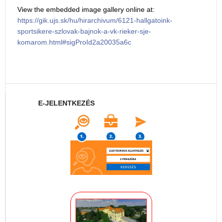
View the embedded image gallery online at:
https://gik.ujs.sk/hu/hirarchivum/6121-hallgatoink-
sportsikere-szlovak-bajnok-a-vk-rieker-sje-
komarom.html#sigProId2a20035a6c
E-JELENTKEZÉS