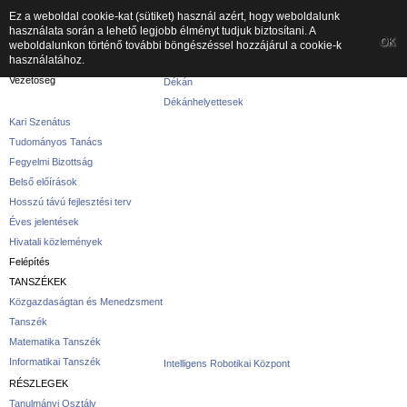
Ez a weboldal cookie-kat (sütiket) használ azért, hogy weboldalunk
használata során a lehető legjobb élményt tudjuk biztosítani. A
A kar
OK
weboldalunkon történő további böngészéssel hozzájárul a cookie-k
használatához.
A karról
Vezetőség
Dékán
Dékánhelyettesek
Kari Szenátus
Tudományos Tanács
Fegyelmi Bizottság
Belső előírások
Hosszú távú fejlesztési terv
Éves jelentések
Hivatali közlemények
Felépítés
TANSZÉKEK
Közgazdaságtan és Menedzsment
Tanszék
Matematika Tanszék
Informatikai Tanszék
Intelligens Robotikai Központ
RÉSZLEGEK
Tanulmányi Osztály