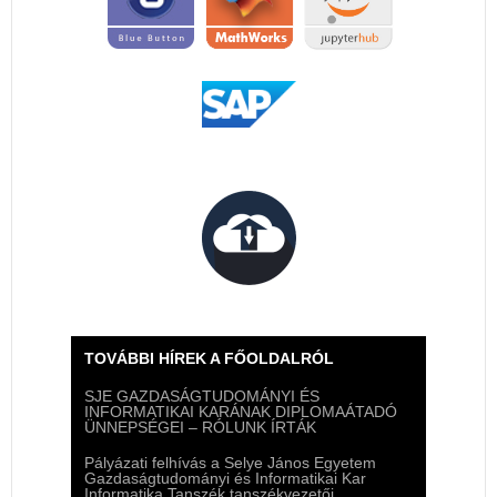
TOVÁBBI HÍREK A FŐOLDALRÓL
SJE GAZDASÁGTUDOMÁNYI ÉS
INFORMATIKAI KARÁNAK DIPLOMAÁTADÓ
ÜNNEPSÉGEI – RÓLUNK ÍRTÁK
Pályázati felhívás a Selye János Egyetem
Gazdaságtudományi és Informatikai Kar
Informatika Tanszék tanszékvezetői