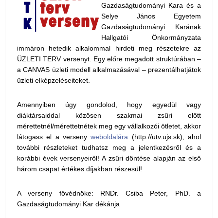
Gazdaságtudományi Kara és a
Selye János Egyetem
Gazdaságtudományi Karának
Hallgatói Önkormányzata
immáron hetedik alkalommal hirdeti meg részetekre az
ÜZLETI TERV versenyt. Egy előre megadott struktúrában –
a CANVAS üzleti modell alkalmazásával – prezentálhatjátok
üzleti elképzeléseiteket.
Amennyiben úgy gondolod, hogy egyedül vagy
diáktársaiddal közösen szakmai zsűri előtt
mérettetnél/mérettetnétek meg egy vállalkozói ötletet, akkor
látogass el a verseny
weboldalára
(http://utv.ujs.sk), ahol
további részleteket tudhatsz meg a jelentkezésről és a
korábbi évek versenyeiről! A zsűri döntése alapján az első
három csapat értékes díjakban részesül!
A verseny fővédnöke: RNDr. Csiba Peter, PhD. a
Gazdaságtudományi Kar dékánja