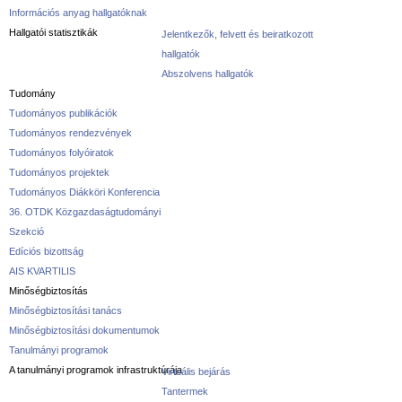
Információs anyag hallgatóknak
Hallgatói statisztikák
Jelentkezők, felvett és beiratkozott
hallgatók
Abszolvens hallgatók
Tudomány
Tudományos publikációk
Tudományos rendezvények
Tudományos folyóiratok
Tudományos projektek
Tudományos Diákköri Konferencia
36. OTDK Közgazdaságtudományi
Szekció
Edíciós bizottság
AIS KVARTILIS
Minőségbiztosítás
Minőségbiztosítási tanács
Minőségbiztosítási dokumentumok
Tanulmányi programok
A tanulmányi programok infrastruktúrája
Virtuális bejárás
Tantermek