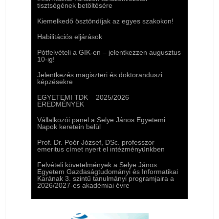
tisztségének betöltésére
Kiemelkedő ösztöndíjak az egyes szakokon!
Habilitációs eljárások
Pótfelvételi a GIK-en – jelentkezzen augusztus
10-ig!
Jelentkezés magiszteri és doktoranduszi
képzésekre
EGYETEMI TDK – 2025/2026 –
EREDMÉNYEK
Vállalkozói panel a Selye János Egyetemi
Napok keretein belül
Prof. Dr. Poór József, DSc. professzor
emeritus címet nyert el intézményünkben
Felvételi követelmények a Selye János
Egyetem Gazdaságtudományi és Informatikai
Karának 3. szintű tanulmányi programjaira a
2026/2027-es akadémiai évre