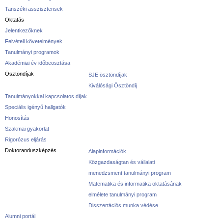
Tanszéki asszisztensek
Oktatás
Jelentkezőknek
Felvételi követelmények
Tanulmányi programok
Akadémiai év időbeosztása
Ösztöndíjak
SJE ösztöndíjak
Kiválósági Ösztöndíj
Tanulmányokkal kapcsolatos díjak
Speciális igényű hallgatók
Honosítás
Szakmai gyakorlat
Rigorózus eljárás
Doktoranduszképzés
Alapinformációk
Közgazdaságtan és vállalati
menedzsment tanulmányi program
Matematika és informatika oktatásának
elmélete tanulmányi program
Disszertációs munka védése
Alumni portál