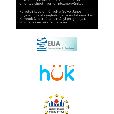
emeritus címet nyert el intézményünkben
Felvételi követelmények a Selye János
Egyetem Gazdaságtudományi és Informatikai
Karának 3. szintű tanulmányi programjaira a
2026/2027-es akadémiai évre