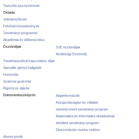
Tanszéki asszisztensek
Oktatás
Jelentkezőknek
Felvételi követelmények
Tanulmányi programok
Akadémiai év időbeosztása
Ösztöndíjak
SJE ösztöndíjak
Kiválósági Ösztöndíj
Tanulmányokkal kapcsolatos díjak
Speciális igényű hallgatók
Honosítás
Szakmai gyakorlat
Rigorózus eljárás
Doktoranduszképzés
Alapinformációk
Közgazdaságtan és vállalati
menedzsment tanulmányi program
Matematika és informatika oktatásának
elmélete tanulmányi program
Disszertációs munka védése
Alumni portál