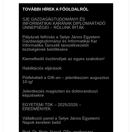
TOVÁBBI HÍREK A FŐOLDALRÓL
SJE GAZDASÁGTUDOMÁNYI ÉS
INFORMATIKAI KARÁNAK DIPLOMAÁTADÓ
ÜNNEPSÉGEI – RÓLUNK ÍRTÁK
Pályázati felhívás a Selye János Egyetem
Gazdaságtudományi és Informatikai Kar
Informatika Tanszék tanszékvezetői
tisztségének betöltésére
Kiemelkedő ösztöndíjak az egyes szakokon!
Habilitációs eljárások
Pótfelvételi a GIK-en – jelentkezzen augusztus
10-ig!
Jelentkezés magiszteri és doktoranduszi
képzésekre
EGYETEMI TDK – 2025/2026 –
EREDMÉNYEK
Vállalkozói panel a Selye János Egyetemi
Napok keretein belül
Prof. Dr. Poór József, DSc. professzor