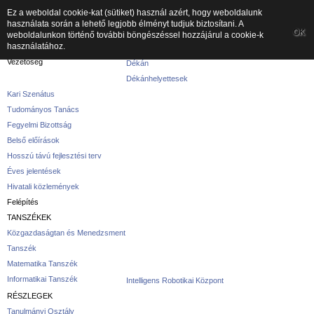
Ez a weboldal cookie-kat (sütiket) használ azért, hogy weboldalunk
használata során a lehető legjobb élményt tudjuk biztosítani. A
A kar
OK
weboldalunkon történő további böngészéssel hozzájárul a cookie-k
használatához.
A karról
Vezetőség
Dékán
Dékánhelyettesek
Kari Szenátus
Tudományos Tanács
Fegyelmi Bizottság
Belső előírások
Hosszú távú fejlesztési terv
Éves jelentések
Hivatali közlemények
Felépítés
TANSZÉKEK
Közgazdaságtan és Menedzsment
Tanszék
Matematika Tanszék
Informatikai Tanszék
Intelligens Robotikai Központ
RÉSZLEGEK
Tanulmányi Osztály