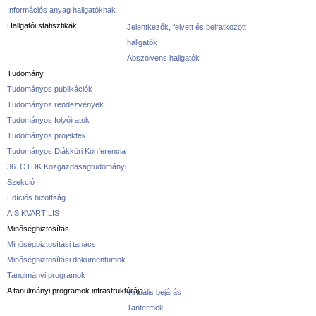
Információs anyag hallgatóknak
Hallgatói statisztikák
Jelentkezők, felvett és beiratkozott
hallgatók
Abszolvens hallgatók
Tudomány
Tudományos publikációk
Tudományos rendezvények
Tudományos folyóiratok
Tudományos projektek
Tudományos Diákköri Konferencia
36. OTDK Közgazdaságtudományi
Szekció
Edíciós bizottság
AIS KVARTILIS
Minőségbiztosítás
Minőségbiztosítási tanács
Minőségbiztosítási dokumentumok
Tanulmányi programok
A tanulmányi programok infrastruktúrája
Virtuális bejárás
Tantermek