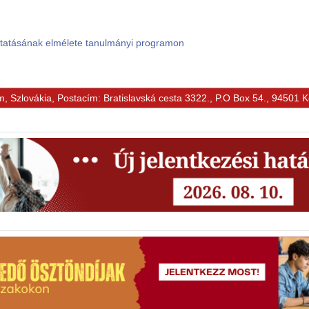
ktatásának elmélete tanulmányi programon
m, Szlovákia, Postacím: Bratislavská cesta 3322., P.O Box 54., 94501 