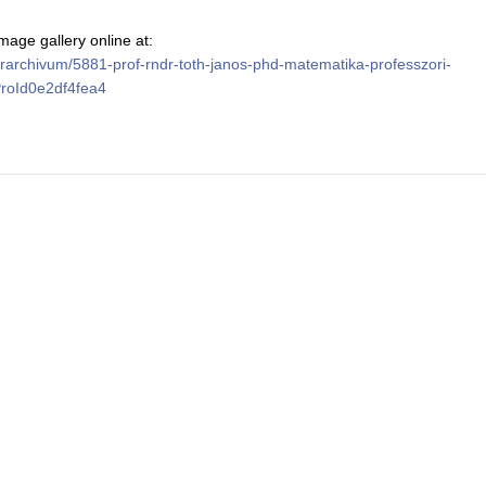
age gallery online at:
/hirarchivum/5881-prof-rndr-toth-janos-phd-matematika-professzori-
ProId0e2df4fea4