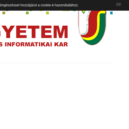
OK
 böngészéssel hozzájárul a cookie-k használatához.