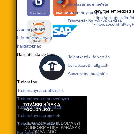
oktatásának elmélete
View the embedded im
tanulmányi program
https://gik.ujs.sk/hu
Disszertációs munka védése
kinevezese.html#sig
Alumni portál
Információs anyag
hallgatóknak
Hallgatói statisztikák
Jelentkezők, felvett és
beiratkozott hallgatók
Abszolvens hallgatók
Tudomány
Tudományos publikációk
Tudományos rendezvények
TOVÁBBI HÍREK A
Tudományos folyóiratok
FŐOLDALRÓL
Tudományos projektek
SJE GAZDASÁGTUDOMÁNYI
Tudományos Diákköri
ÉS INFORMATIKAI KARÁNAK
DIPLOMAÁTADÓ
Konferencia