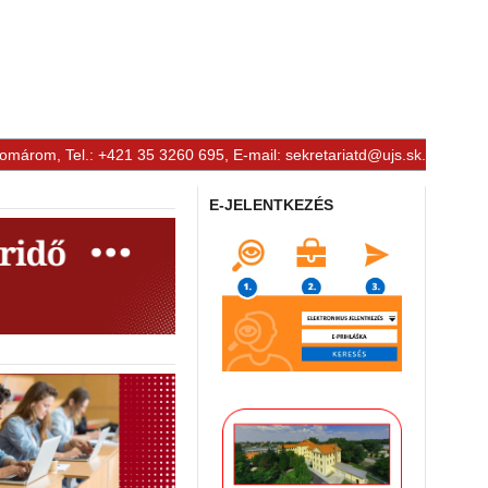
Komárom, Tel.: +421 35 3260 695, E-mail:
sekretariatd@ujs.sk
.
E-JELENTKEZÉS