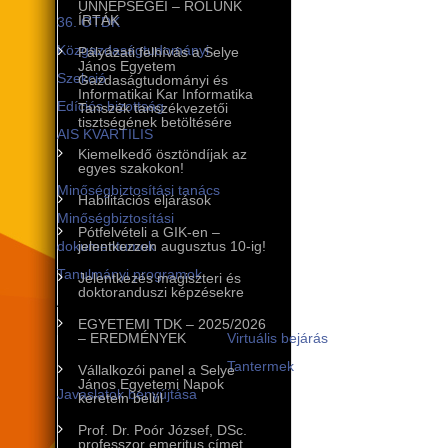
ÜNNEPSÉGEI – RÓLUNK
ÍRTÁK
36. OTDK
Közgazdaságtudományi
Pályázati felhívás a Selye
János Egyetem
Szekció
Gazdaságtudományi és
Informatikai Kar Informatika
Edíciós bizottság
Tanszék tanszékvezetői
tisztségének betöltésére
AIS KVARTILIS
Kiemelkedő ösztöndíjak az
Minőségbiztosítás
egyes szakokon!
Minőségbiztosítási tanács
Habilitációs eljárások
Minőségbiztosítási
Pótfelvételi a GIK-en –
dokumentumok
jelentkezzen augusztus 10-ig!
Tanulmányi programok
Jelentkezés magiszteri és
doktoranduszi képzésekre
A tanulmányi programok
EGYETEMI TDK – 2025/2026
infrastruktúrája
– EREDMÉNYEK
Virtuális bejárás
Tantermek
Vállalkozói panel a Selye
János Egyetemi Napok
Javaslatok benyújtása
keretein belül
Nemzetközi kapcsolatok
Prof. Dr. Poór József, DSc.
professzor emeritus címet