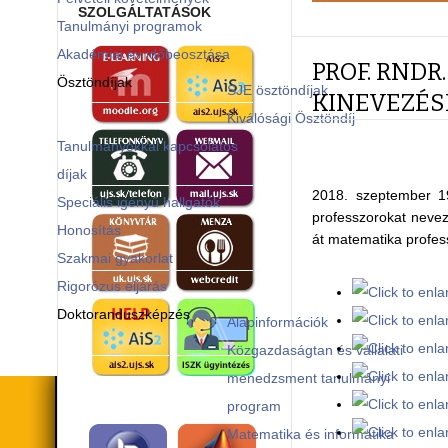
SZOLGÁLTATÁSOK
Tanulmányi programok
Akadémiai év időbeosztása
PROF. RNDR
Ösztöndíjak
SJE ösztöndíjak
KINEVEZÉS
Kiválósági Ösztöndíj
Tanulmányokkal kapcsolatos
díjak
2018. szeptember 19
Speciális igényű hallgatók
professzorokat nevez
Honosítás
át matematika profess
Szakmai gyakorlat
Rigorózus eljárás
Doktoranduszképzés
Alapinformációk
Közgazdaságtan és vállalati
menedzsment tanulmányi
program
Matematika és informatika