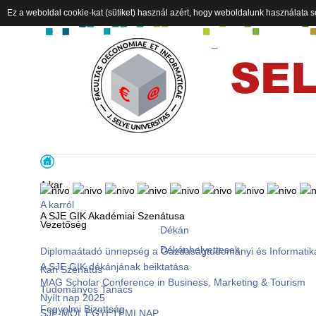
Ez a weboldal cookie-kat (sütiket) használ azért, hogy weboldalunk használata s
A kar
A karról
A SJE GIK Akadémiai Szenátusa
Vezetőség
Dékán
Dékánhelyettesek
Diplomaátadó ünnepség a Gazdaságtudományi és Informatik
A SJE GIK dékánjának beiktatása
Kari Szenátus
MAG Scholar Conference in Business, Marketing & Tourism
Tudományos Tanács
Nyílt nap 2025
Fegyelmi Bizottság
SJE-MOL EGYETEMI NAP