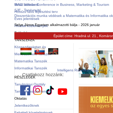
Belső előírások
MAG Scholar Conference in Business, Marketing & Tourism
SJE - Tanévnyitó
Hosszú távú fejlesztési terv
Disszertációs munka védések a Matematika és Informatika o
Éves jelentések
Selye János Egyetem alkalmazotti bálja - 2026 január
Hivatali közlemények
Felépítés
Épület címe: Hradná ul. 21., Komáro
© Free
Joomla! 3 Modules
- by
VinaGecko.com
TANSZÉKEK
Közgazdaságtan és
Menedzsment Tanszék
Matematika Tanszék
Informatikai Tanszék
Intelligens Robotikai Központ
Csatlakozz hozzánk:
RÉSZLEGEK
Tanulmányi Osztály
Tanszéki asszisztensek
Oktatás
Jelentkezőknek
Felvételi követelmények