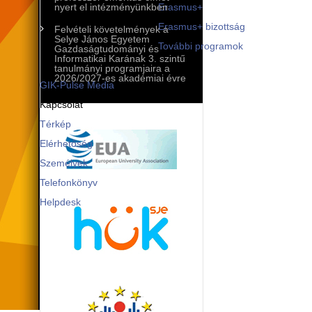
Mobilitási programok
nyert el intézményünkben
Erasmus+
Erasmus+ bizottság
Felvételi követelmények a
Selye János Egyetem
További programok
Gazdaságtudományi és
Informatikai Karának 3. szintű
Kommunikáció és PR
tanulmányi programjaira a
2026/2027-es akadémiai évre
GIK-Pulse Media
Kapcsolat
Térkép
Elérhetőség
Személyek
Telefonkönyv
Helpdesk