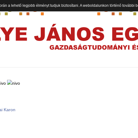
orán a lehető legjobb élményt tudjuk biztosítani. A weboldalunkon történő további
ai Karon